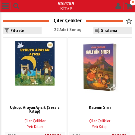
0
Çiler Çelikler
22 Adet Sonuç
Filtrele
Uykuyu Arayan Ayıcık (Sessiz
Kalenin Sırrı
Kitap)
Çiler Çelikler
Çiler Çelikler
Yeti Kitap
Yeti Kitap