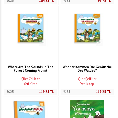
%25
104,25
TL
%25
96,75
TL
Where Are The Sounds In The
Whoher Kommen Dıe Geräusche
Forest Coming From?
Des Waldes?
Çiler Çelikler
Çiler Çelikler
Yeti Kitap
Yeti Kitap
%25
119,25
TL
%25
119,25
TL