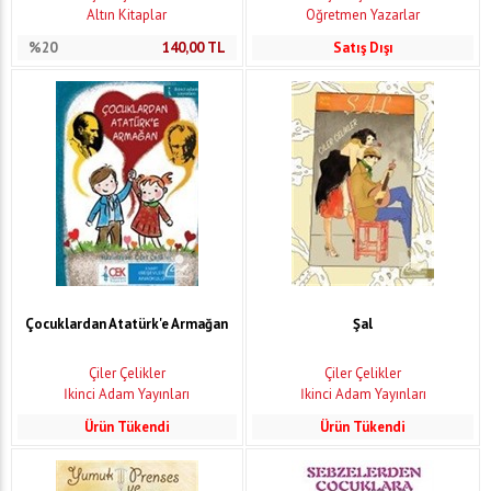
Altın Kitaplar
Öğretmen Yazarlar
%20
140,00
TL
Satış Dışı
Çocuklardan Atatürk'e Armağan
Şal
Çiler Çelikler
Çiler Çelikler
İkinci Adam Yayınları
İkinci Adam Yayınları
Ürün Tükendi
Ürün Tükendi