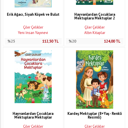
Erik Ağacı, Siyah Köpek ve Bulut
Hayvanlardan Çocuklara
Mektuplara Mektuplar 2
Çiler Çelikler
Çiler Çelikler
Yeni İnsan Yayınevi
Altın Kitaplar
%25
112,50
TL
%20
124,00
TL
Hayvanlardan Çocuklara
Kardeş Mektuplar (8+Yaş - Renkli
Mektuplara Mektuplar
Resimli)
Çiler Çelikler
Çiler Çelikler