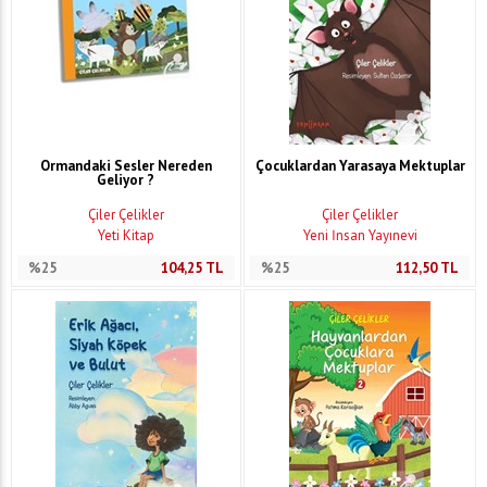
Ormandaki Sesler Nereden
Çocuklardan Yarasaya Mektuplar
Geliyor ?
Çiler Çelikler
Çiler Çelikler
Yeti Kitap
Yeni İnsan Yayınevi
%25
104,25
TL
%25
112,50
TL