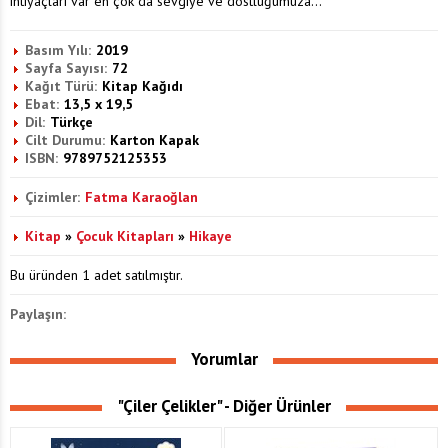
ihtiyaçları var en çok da sevgiye ve dostluğumuza...
Basım Yılı:
2019
Sayfa Sayısı:
72
Kağıt Türü:
Kitap Kağıdı
Ebat:
13,5 x 19,5
Dil:
Türkçe
Cilt Durumu:
Karton Kapak
ISBN:
9789752125353
Çizimler:
Fatma Karaoğlan
Kitap
»
Çocuk Kitapları
»
Hikaye
Bu üründen 1 adet satılmıştır.
Paylaşın:
Yorumlar
"Çiler Çelikler" - Diğer Ürünler