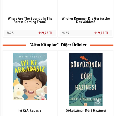
Where Are The Sounds In The
Whoher Kommen Dıe Geräusche
Forest Coming From?
Des Waldes?
%25
119,25
TL
%25
119,25
TL
"Altın Kitaplar" - Diğer Ürünler
İyi Ki Arkadaşız
Gökyüzünün Dört Hazinesi