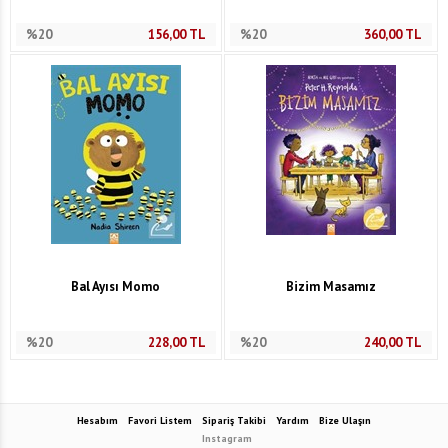
%20
156,00
TL
%20
360,00
TL
Bal Ayısı Momo
Bizim Masamız
%20
228,00
TL
%20
240,00
TL
Hesabım
Favori Listem
Sipariş Takibi
Yardım
Bize Ulaşın
Instagram