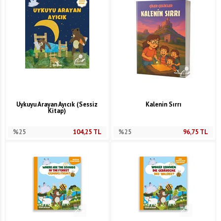
Uykuyu Arayan Ayıcık (Sessiz
Kalenin Sırrı
Kitap)
%25
104,25
TL
%25
96,75
TL