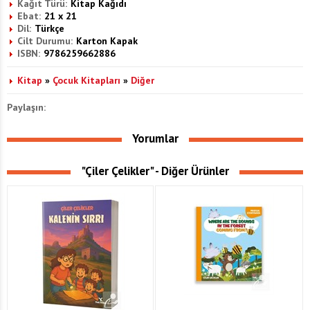
Kağıt Türü:
Kitap Kağıdı
Ebat:
21 x 21
Dil:
Türkçe
Cilt Durumu:
Karton Kapak
ISBN:
9786259662886
Kitap
»
Çocuk Kitapları
»
Diğer
Paylaşın:
Yorumlar
"Çiler Çelikler" - Diğer Ürünler