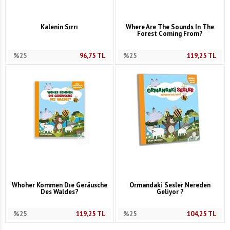
Kalenin Sırrı
Where Are The Sounds In The
Forest Coming From?
%25
96,75
TL
%25
119,25
TL
Whoher Kommen Dıe Geräusche
Ormandaki Sesler Nereden
Des Waldes?
Geliyor ?
%25
119,25
TL
%25
104,25
TL