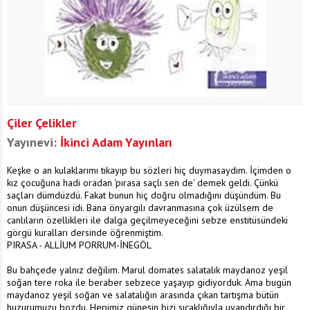
Çiler Çelikler
Yayınevi:
İkinci Adam Yayınları
Keşke o an kulaklarımı tıkayıp bu sözleri hiç duymasaydım. İçimden o
kız çocuğuna hadi oradan 'pırasa saçlı sen de' demek geldi. Çünkü
saçları dümdüzdü. Fakat bunun hiç doğru olmadığını düşündüm. Bu
onun düşüncesi idi. Bana önyargılı davranmasına çok üzülsem de
canlıların özellikleri ile dalga geçilmeyeceğini sebze enstitüsündeki
görgü kuralları dersinde öğrenmiştim.
PIRASA - ALLİUM PORRUM-İNEGÖL
Bu bahçede yalnız değilim. Marul domates salatalık maydanoz yeşil
soğan tere roka ile beraber sebzece yaşayıp gidiyorduk. Ama bugün
maydanoz yeşil soğan ve salatalığın arasında çıkan tartışma bütün
huzurumuzu bozdu. Hepimiz güneşin bizi sıcaklığıyla uyandırdığı bir