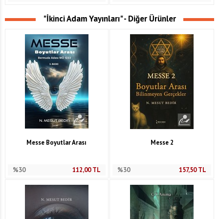
"İkinci Adam Yayınları" - Diğer Ürünler
Messe Boyutlar Arası
Messe 2
%30
112,00
TL
%30
157,50
TL