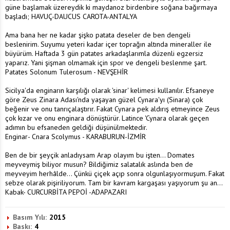
güne başlamak üzereydik ki maydanoz birdenbire soğana bağırmaya
başladı; HAVUÇ-DAUCUS CAROTA-ANTALYA
Ama bana her ne kadar şişko patata deseler de ben dengeli
beslenirim. Suyumu yeteri kadar içer toprağın altında mineraller ile
büyürüm. Haftada 3 gün patates arkadaşlarımla düzenli egzersiz
yaparız. Yani şişman olmamak için spor ve dengeli beslenme şart.
Patates Solonum Tulerosum - NEVŞEHİR
Sicilya'da enginarın karşılığı olarak 'sinar' kelimesi kullanılır. Efsaneye
göre Zeus Zinara Adası'nda yaşayan güzel Cynara'yı (Sinara) çok
beğenir ve onu tanrıçalaştırır. Fakat Cynara pek aldırış etmeyince Zeus
çok kızar ve onu enginara dönüştürür. Latince 'Cynara olarak geçen
adımın bu efsaneden geldiği düşünülmektedir.
Enginar- Cnara Scolymus - KARABURUN-İZMİR
Ben de bir şeyçik anladıysam Arap olayım bu işten... Domates
meyveymiş biliyor musun? Bildiğimiz salatalık aslında ben de
meyveyim herhâlde... Çünkü çiçek açıp sonra olgunlaşıyormuşum. Fakat
sebze olarak pişiriliyorum. Tam bir kavram kargaşası yaşıyorum şu an...
Kabak- CURCURBİTA PEPOİ -ADAPAZARI
Basım Yılı:
2015
Baskı:
4