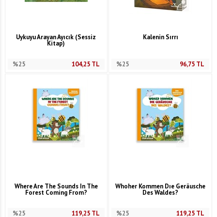
Uykuyu Arayan Ayıcık (Sessiz
Kalenin Sırrı
Kitap)
%25
104,25
TL
%25
96,75
TL
Where Are The Sounds In The
Whoher Kommen Dıe Geräusche
Forest Coming From?
Des Waldes?
%25
119,25
TL
%25
119,25
TL