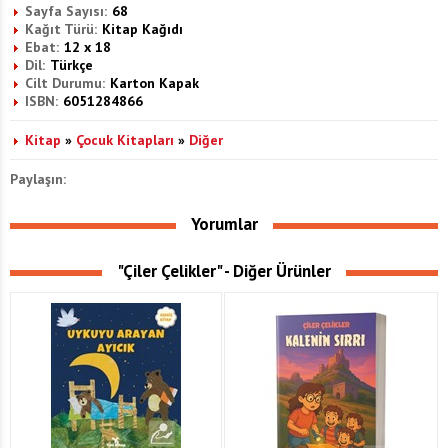
Sayfa Sayısı:
68
Kağıt Türü:
Kitap Kağıdı
Ebat:
12 x 18
Dil:
Türkçe
Cilt Durumu:
Karton Kapak
ISBN:
6051284866
Kitap
»
Çocuk Kitapları
»
Diğer
Paylaşın:
Yorumlar
"Çiler Çelikler" - Diğer Ürünler