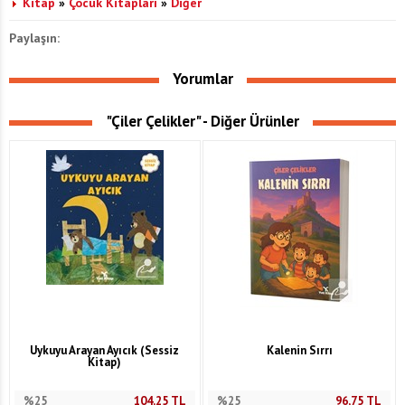
Kitap
»
Çocuk Kitapları
»
Diğer
Paylaşın:
Yorumlar
"Çiler Çelikler" - Diğer Ürünler
Uykuyu Arayan Ayıcık (Sessiz
Kalenin Sırrı
Kitap)
%25
104,25
TL
%25
96,75
TL