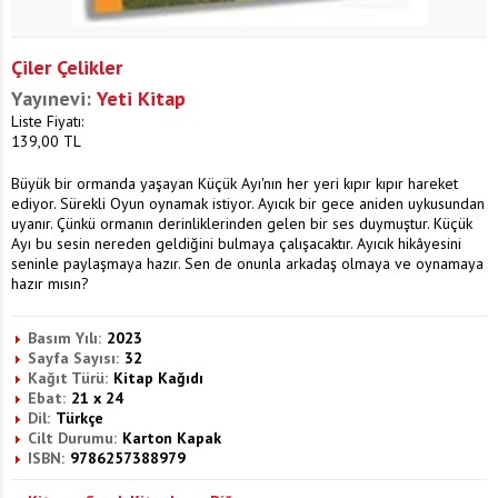
Çiler Çelikler
Yayınevi:
Yeti Kitap
Liste Fiyatı:
139,00
TL
Büyük bir ormanda yaşayan Küçük Ayı'nın her yeri kıpır kıpır hareket
ediyor. Sürekli Oyun oynamak istiyor. Ayıcık bir gece aniden uykusundan
uyanır. Çünkü ormanın derinliklerinden gelen bir ses duymuştur. Küçük
Ayı bu sesin nereden geldiğini bulmaya çalışacaktır. Ayıcık hikâyesini
seninle paylaşmaya hazır. Sen de onunla arkadaş olmaya ve oynamaya
hazır mısın?
Basım Yılı:
2023
Sayfa Sayısı:
32
Kağıt Türü:
Kitap Kağıdı
Ebat:
21 x 24
Dil:
Türkçe
Cilt Durumu:
Karton Kapak
ISBN:
9786257388979