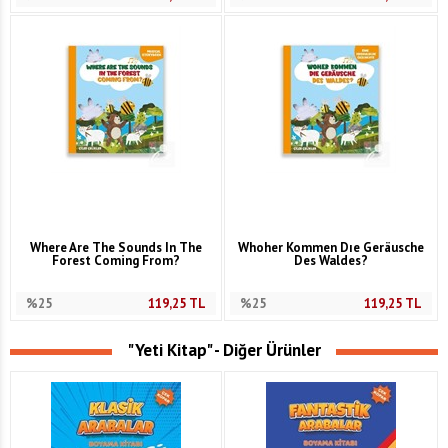
Where Are The Sounds In The
Whoher Kommen Dıe Geräusche
Forest Coming From?
Des Waldes?
%25
119,25
TL
%25
119,25
TL
"Yeti Kitap" - Diğer Ürünler