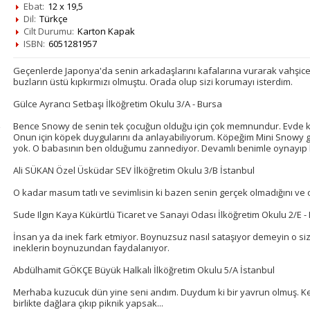
Ebat:
12 x 19,5
Dil:
Türkçe
Cilt Durumu:
Karton Kapak
ISBN:
6051281957
Geçenlerde Japonya'da senin arkadaşlarını kafalarına vurarak vahşice ö
buzların üstü kıpkırmızı olmuştu. Orada olup sizi korumayı isterdim.
Gülce Ayrancı Setbaşı İlköğretim Okulu 3/A - Bursa
Bence Snowy de senin tek çocuğun olduğu için çok memnundur. Evde kü
Onun için köpek duygularını da anlayabiliyorum. Köpeğim Mini Snowy g
yok. O babasının ben olduğumu zannediyor. Devamlı benimle oynayıp b
Ali SÜKAN Özel Üsküdar SEV İlköğretim Okulu 3/B İstanbul
O kadar masum tatlı ve sevimlisin ki bazen senin gerçek olmadığını v
Sude Ilgın Kaya Kükürtlü Ticaret ve Sanayi Odası İlköğretim Okulu 2/E -
İnsan ya da inek fark etmiyor. Boynuzsuz nasıl sataşıyor demeyin o sizd
ineklerin boynuzundan faydalanıyor.
Abdülhamit GÖKÇE Büyük Halkalı İlköğretim Okulu 5/A İstanbul
Merhaba kuzucuk dün yine seni andım. Duydum ki bir yavrun olmuş. Ke
birlikte dağlara çıkıp piknik yapsak...