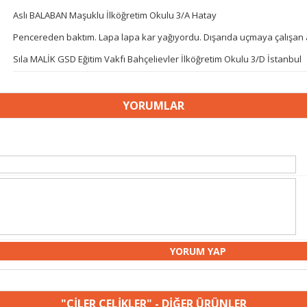
Aslı BALABAN Maşuklu İlköğretim Okulu 3/A Hatay
Pencereden baktım. Lapa lapa kar yağıyordu. Dışarıda uçmaya çalışa
Sıla MALİK GSD Eğitim Vakfı Bahçelievler İlköğretim Okulu 3/D İstanbul
YORUMLAR
"ÇİLER ÇELİKLER" - DİĞER ÜRÜNLER