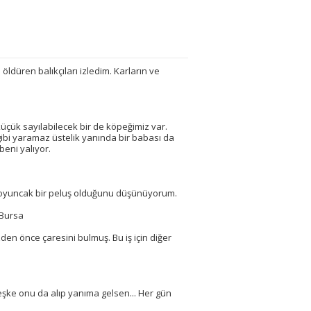
ldüren balıkçıları izledim. Karların ve
çük sayılabilecek bir de köpeğimiz var.
ibi yaramaz üstelik yanında bir babası da
eni yalıyor.
e oyuncak bir peluş olduğunu düşünüyorum.
 Bursa
en önce çaresini bulmuş. Bu iş için diğer
şke onu da alıp yanıma gelsen... Her gün