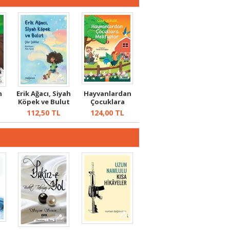
n
Erik Ağacı, Siyah
Hayvanlardan
Köpek ve Bulut
Çocuklara
Mektuplara
112,50
TL
124,00
TL
Mektup...