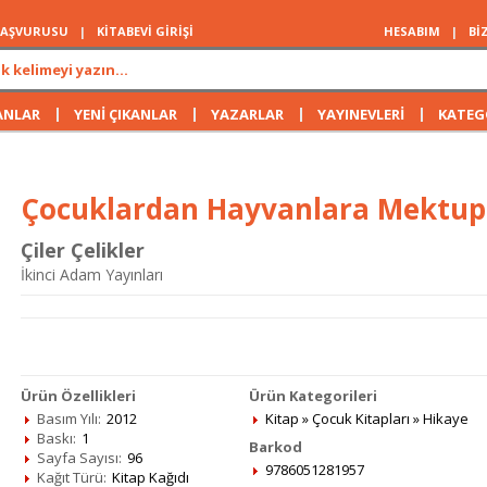
 BAŞVURUSU
|
KİTABEVİ GİRİŞİ
HESABIM
|
Bİ
|
|
|
|
ANLAR
YENİ ÇIKANLAR
YAZARLAR
YAYINEVLERİ
KATEG
Çocuklardan Hayvanlara Mektupla
Çiler Çelikler
İkinci Adam Yayınları
Ürün Özellikleri
Ürün Kategorileri
Basım Yılı:
2012
Kitap
»
Çocuk Kitapları
»
Hikaye
Baskı:
1
Barkod
Sayfa Sayısı:
96
9786051281957
Kağıt Türü:
Kitap Kağıdı