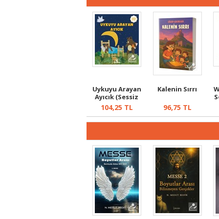
Uykuyu Arayan
Kalenin Sırrı
W
Ayıcık (Sessiz
S
Kitap)
F
104,25
TL
96,75
TL