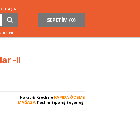
ZE ULAŞIN
SEPETİM (
0
)
ORİLER
r -II
Nakit & Kredi ile
KAPIDA ÖDEME
MAĞAZA
Teslim Sipariş Seçeneği