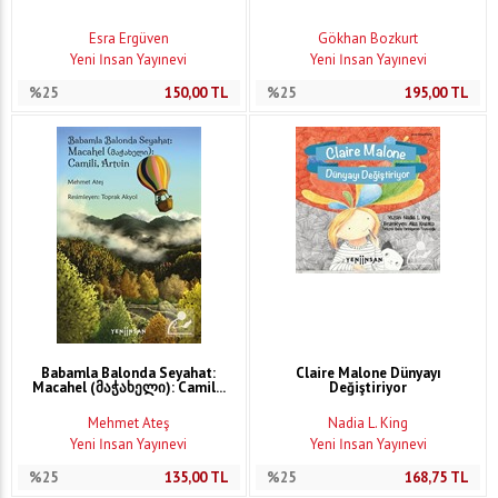
Esra Ergüven
Gökhan Bozkurt
Yeni İnsan Yayınevi
Yeni İnsan Yayınevi
%25
150,00
TL
%25
195,00
TL
Babamla Balonda Seyahat:
Claire Malone Dünyayı
Macahel (მაჭახელი): Camil...
Değiştiriyor
Mehmet Ateş
Nadia L. King
Yeni İnsan Yayınevi
Yeni İnsan Yayınevi
%25
135,00
TL
%25
168,75
TL