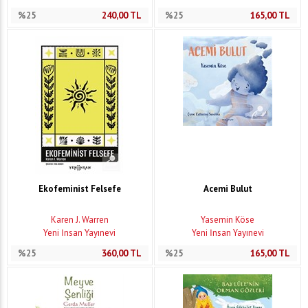
%25
240,00
TL
%25
165,00
TL
Ekofeminist Felsefe
Acemi Bulut
Karen J. Warren
Yasemin Köse
Yeni İnsan Yayınevi
Yeni İnsan Yayınevi
%25
360,00
TL
%25
165,00
TL