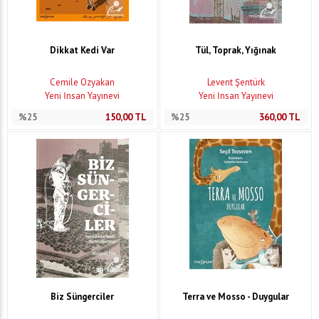
Dikkat Kedi Var
Tül, Toprak, Yığınak
Cemile Özyakan
Levent Şentürk
Yeni İnsan Yayınevi
Yeni İnsan Yayınevi
%25
150,00
TL
%25
360,00
TL
Biz Süngerciler
Terra ve Mosso - Duygular