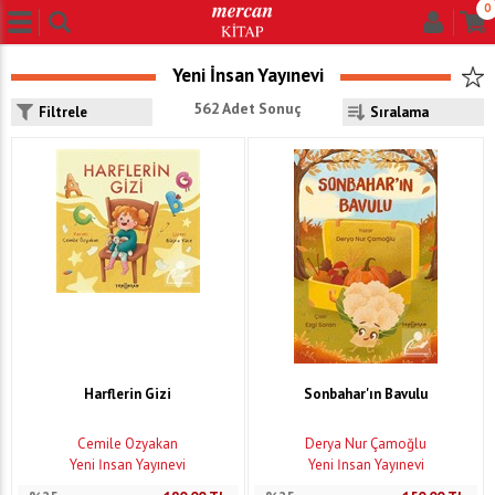
0
Yeni İnsan Yayınevi
562 Adet Sonuç
Filtrele
Harflerin Gizi
Sonbahar'ın Bavulu
Cemile Özyakan
Derya Nur Çamoğlu
Yeni İnsan Yayınevi
Yeni İnsan Yayınevi