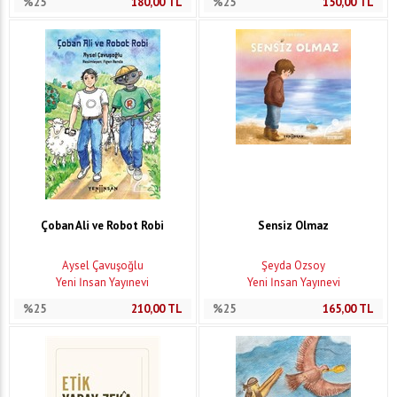
%25
180,00
TL
%25
150,00
TL
Çoban Ali ve Robot Robi
Sensiz Olmaz
Aysel Çavuşoğlu
Şeyda Özsoy
Yeni İnsan Yayınevi
Yeni İnsan Yayınevi
%25
210,00
TL
%25
165,00
TL