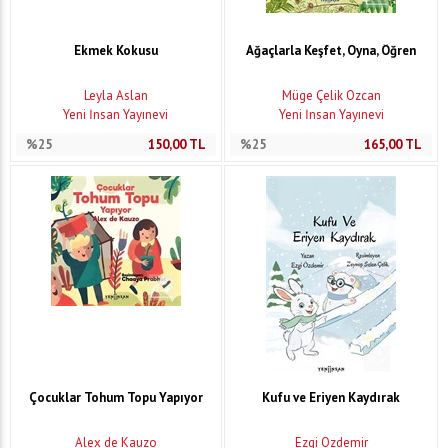
Ekmek Kokusu
Ağaçlarla Keşfet, Oyna, Öğren
Leyla Aslan
Müge Çelik Özcan
Yeni İnsan Yayınevi
Yeni İnsan Yayınevi
%25
150,00
TL
%25
165,00
TL
Çocuklar Tohum Topu Yapıyor
Kufu ve Eriyen Kaydırak
Alex de Kauzo
Ezgi Özdemir