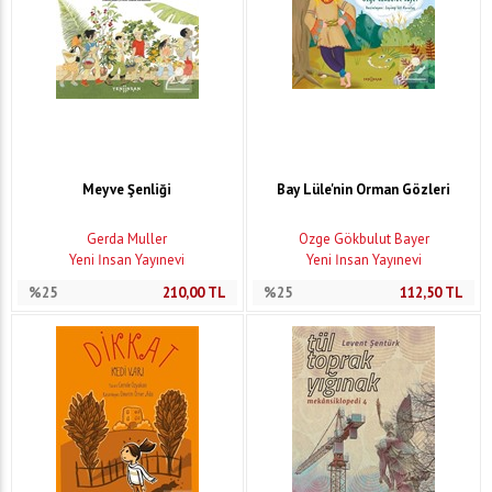
Meyve Şenliği
Bay Lüle'nin Orman Gözleri
Gerda Muller
Özge Gökbulut Bayer
Yeni İnsan Yayınevi
Yeni İnsan Yayınevi
%25
210,00
TL
%25
112,50
TL