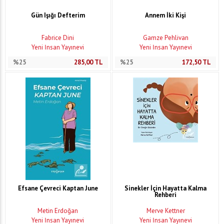
Gün Işığı Defterim
Annem İki Kişi
Fabrice Dini
Gamze Pehlivan
Yeni İnsan Yayınevi
Yeni İnsan Yayınevi
%25
285,00
TL
%25
172,50
TL
Efsane Çevreci Kaptan June
Sinekler İçin Hayatta Kalma
Rehberi
Metin Erdoğan
Merve Kettner
Yeni İnsan Yayınevi
Yeni İnsan Yayınevi