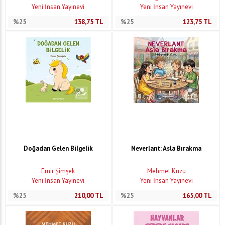
Yeni İnsan Yayınevi
Yeni İnsan Yayınevi
%25
138,75
TL
%25
123,75
TL
Doğadan Gelen Bilgelik
Neverlant: Asla Bırakma
Emir Şimşek
Mehmet Kuzu
Yeni İnsan Yayınevi
Yeni İnsan Yayınevi
%25
210,00
TL
%25
165,00
TL