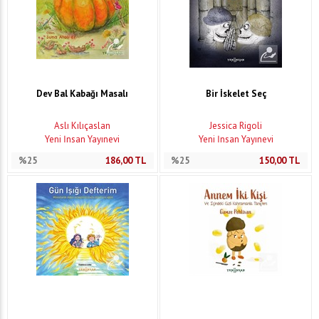
Dev Bal Kabağı Masalı
Bir İskelet Seç
Aslı Kılıçaslan
Jessica Rigoli
Yeni İnsan Yayınevi
Yeni İnsan Yayınevi
%25
186,00
TL
%25
150,00
TL