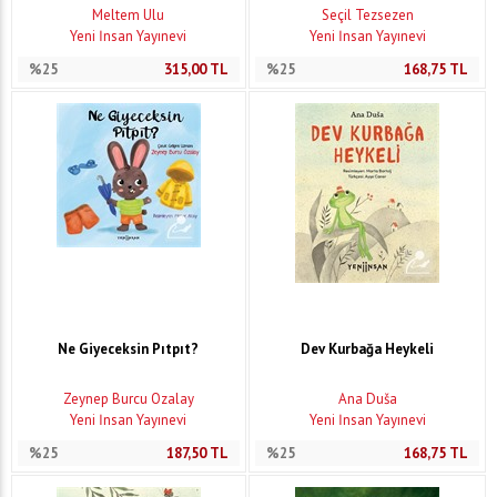
Meltem Ulu
Seçil Tezsezen
Yeni İnsan Yayınevi
Yeni İnsan Yayınevi
%25
315,00
TL
%25
168,75
TL
Ne Giyeceksin Pıtpıt?
Dev Kurbağa Heykeli
Zeynep Burcu Özalay
Ana Duša
Yeni İnsan Yayınevi
Yeni İnsan Yayınevi
%25
187,50
TL
%25
168,75
TL