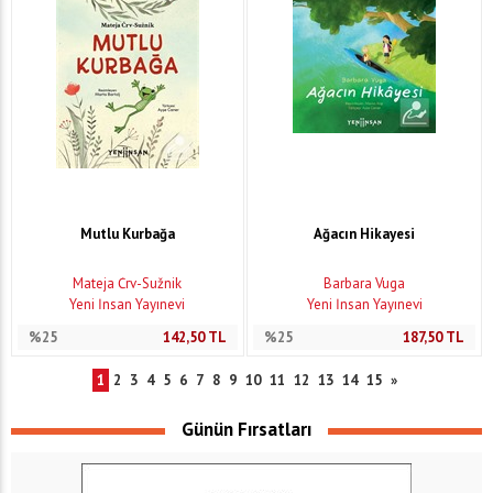
Mutlu Kurbağa
Ağacın Hikayesi
Mateja Črv-Sužnik
Barbara Vuga
Yeni İnsan Yayınevi
Yeni İnsan Yayınevi
%25
142,50
TL
%25
187,50
TL
1
2
3
4
5
6
7
8
9
10
11
12
13
14
15
»
Günün Fırsatları