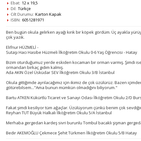
Ebat:
12 x 19,5
Dil:
Türkçe
Cilt Durumu:
Karton Kapak
ISBN:
6051281971
Ben bugün okula gelirken ayağı kırık bir köpek gördüm. Üç ayakla yür
çok yazık.
Elifnur HÜZMELİ -
Sutaşı Hacı Hasibe Hüzmeli İlköğretim Okulu 0-6 Yaş Öğrencisi - Hatay
Bizim oturduğumuz yerde eskiden kocaman bir orman varmış. Şimdi ise o
ormandan birkaç gıdım kalmış.
Ada AKIN Özel Üsküdar SEV İlköğretim Okulu 3/B İstanbul
Okula gittiğimde ayrılacağımız için ikimiz de çok üzülürüz. Bazen içimde
götürebilsem..."Ama bunun mümkün olmadığını biliyorum."
Bartu ATKEN Kükürtlü Ticaret ve Sanayi Odası İlköğretim Okulu 2/D Bur
Fakat şimdi kesiliyor tüm ağaçlar. Üzülüyorum çünkü benim çok sevdiği
Reyhan TUT Büyük Halkalı İlköğretim Okulu 5/A İstanbul
Merhaba gergedan kardeş sivri burunlu Tombul bacaklı şişman gergedan..
Bedir AKEMOĞLU Çekmece Şehit Türkmen İlköğretim Okulu 5/B Hatay