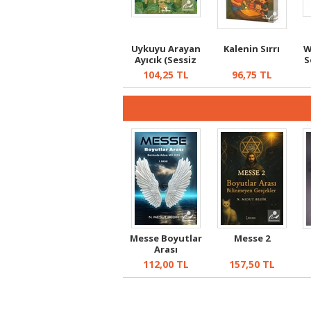
Uykuyu Arayan
Kalenin Sırrı
W
Ayıcık (Sessiz
S
Kitap)
F
104,25
TL
96,75
TL
Messe Boyutlar
Messe 2
Arası
112,00
TL
157,50
TL