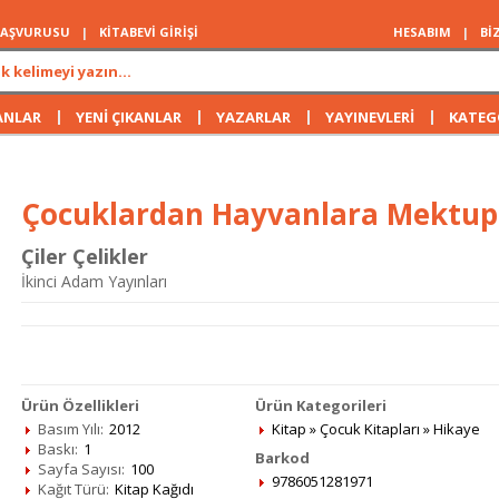
 BAŞVURUSU
|
KİTABEVİ GİRİŞİ
HESABIM
|
Bİ
|
|
|
|
ANLAR
YENİ ÇIKANLAR
YAZARLAR
YAYINEVLERİ
KATEG
Çocuklardan Hayvanlara Mektupla
Çiler Çelikler
İkinci Adam Yayınları
Ürün Özellikleri
Ürün Kategorileri
Basım Yılı:
2012
Kitap
»
Çocuk Kitapları
»
Hikaye
Baskı:
1
Barkod
Sayfa Sayısı:
100
9786051281971
Kağıt Türü:
Kitap Kağıdı