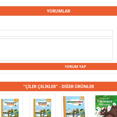
YORUMLAR
"ÇİLER ÇELİKLER" - DİĞER ÜRÜNLER