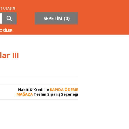
ZE ULAŞIN
SEPETİM (
0
)
ORİLER
r III
Nakit & Kredi ile
KAPIDA ÖDEME
MAĞAZA
Teslim Sipariş Seçeneği