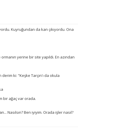
üyordu. Kuyruğundan da kan çıkıyordu. Ona
rmanın yerine bir site yapıldı. En azından
n derim ki: "Keşke Tarçın'ı da okula
sa
m bir ağaç var orada.
. Nasılsın? Ben iyiyim. Orada işler nasıl?