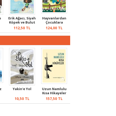
n
Erik Ağacı, Siyah
Hayvanlardan
Köpek ve Bulut
Çocuklara
Mektuplara
112,50
TL
124,00
TL
Mektup...
z
Yakin'e Yol
Uzun Namlulu
Kısa Hikayeler
10,50
TL
157,50
TL