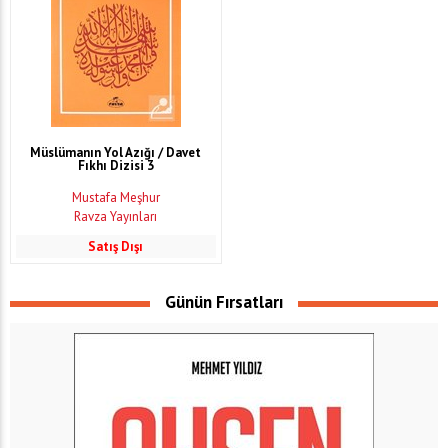
Müslümanın Yol Azığı / Davet
Fıkhı Dizisi 3
Mustafa Meşhur
Ravza Yayınları
Satış Dışı
Günün Fırsatları