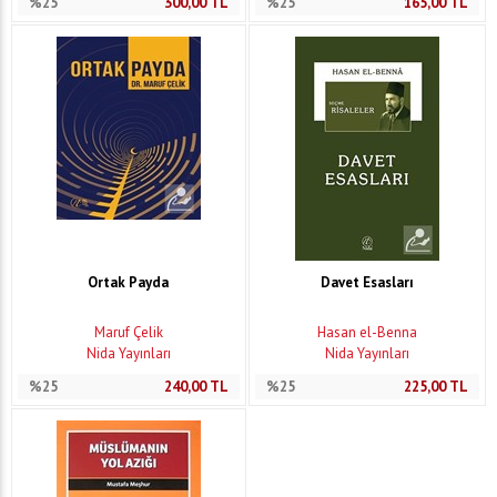
%25
300,00
TL
%25
165,00
TL
Ortak Payda
Davet Esasları
Maruf Çelik
Hasan el-Benna
Nida Yayınları
Nida Yayınları
%25
240,00
TL
%25
225,00
TL