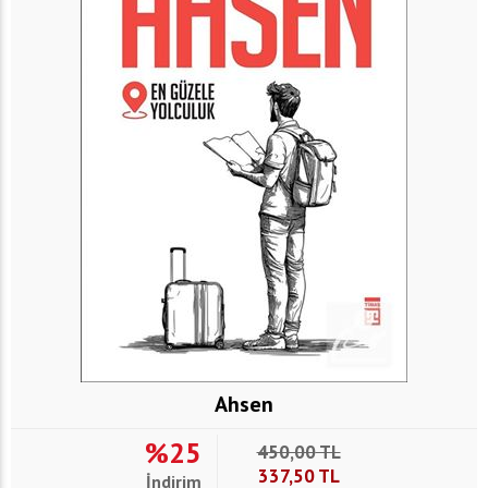
Ahsen
%25
450,00
TL
337,50
TL
İndirim