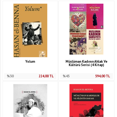
Yolum
Müslüman Kadının Ahlak Ve
Kültürü Serisi (4 Kitap)
%30
224,00
TL
%45
594,00
TL