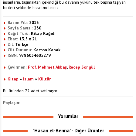
insanların, taşımaktan çekindiği bu davanın yükünü tek başına taşıyan
birileri şeklinde hissetmelisiniz.
Basım Yılı:
2013
Sayfa Sayısı:
230
Kağıt Türü:
Kitap Kağıdı
Ebat:
13,5 x 21
Dil:
Türkçe
Cilt Durumu:
Karton Kapak
ISBN:
9786054605279
Çevirmen:
Prof. Mehmet Akbaş
,
Recep Songül
Kitap
»
İslam
»
Kültür
Bu üründen 72 adet satılmıştır.
Paylaşın:
Yorumlar
"Hasan el-Benna" - Diğer Ürünler