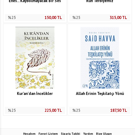
Enes... Kaybolmayacak Bir Ses
Ruh Terbiyemiz
%25
150,00
TL
%25
315,00
TL
Kur'an'dan İncelikler
Allah Erinin Teşkilatçı Yönü
%25
225,00
TL
%25
187,50
TL
Hesabım
Favori Listem
Sipariş Takibi
Yardım
Bize Ulaşın