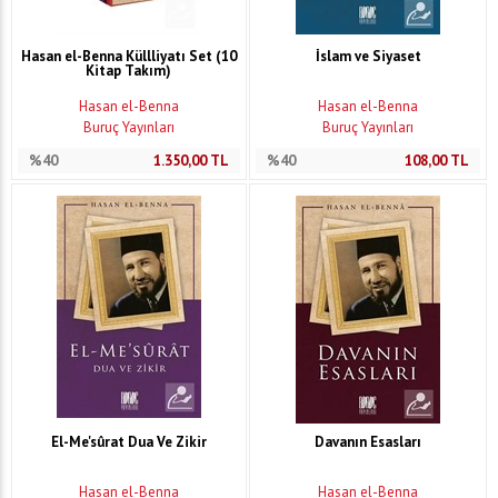
Hasan el-Benna Küllliyatı Set (10
İslam ve Siyaset
Kitap Takım)
Hasan el-Benna
Hasan el-Benna
Buruç Yayınları
Buruç Yayınları
%40
1.350,00
TL
%40
108,00
TL
El-Me'sûrat Dua Ve Zikir
Davanın Esasları
Hasan el-Benna
Hasan el-Benna