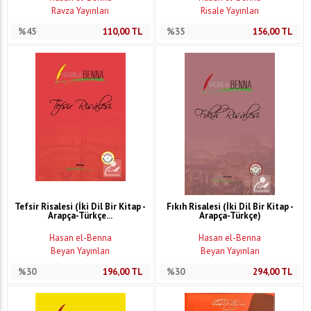
Ravza Yayınları
Risale Yayınları
%45
110,00
TL
%35
156,00
TL
Tefsir Risalesi (İki Dil Bir Kitap -
Fıkıh Risalesi (İki Dil Bir Kitap -
Arapça-Türkçe...
Arapça-Türkçe)
Hasan el-Benna
Hasan el-Benna
Beyan Yayınları
Beyan Yayınları
%30
196,00
TL
%30
294,00
TL