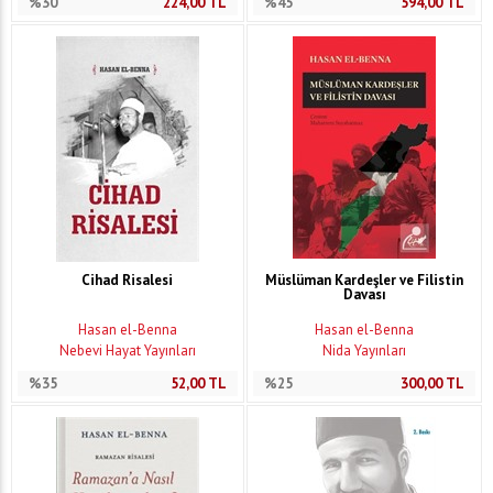
%30
224,00
TL
%45
594,00
TL
Cihad Risalesi
Müslüman Kardeşler ve Filistin
Davası
Hasan el-Benna
Hasan el-Benna
Nebevi Hayat Yayınları
Nida Yayınları
%35
52,00
TL
%25
300,00
TL