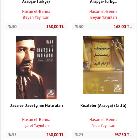
Arapça-Türkçe)
Arapça-Türkç...
Hasan el-Benna
Hasan el-Benna
Beyan Yayınları
Beyan Yayınları
%30
168,00
TL
%30
168,00
TL
Dava ve Davetçinin Hatıraları
Risaleler (Arapça) (Ciltli)
Hasan el-Benna
Hasan el-Benna
İşaret Yayınları
Nida Yayınları
%35
260,00
TL
%25
937,50
TL