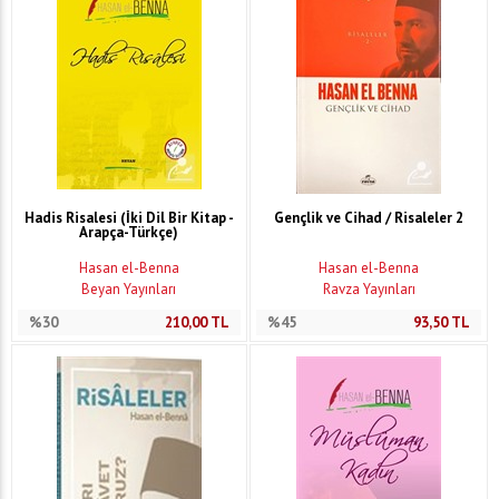
Hadis Risalesi (İki Dil Bir Kitap -
Gençlik ve Cihad / Risaleler 2
Arapça-Türkçe)
Hasan el-Benna
Hasan el-Benna
Beyan Yayınları
Ravza Yayınları
%30
210,00
TL
%45
93,50
TL