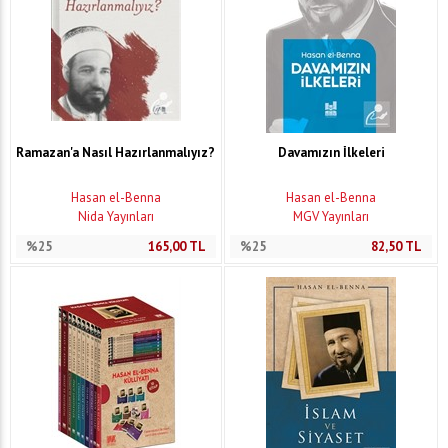
Ramazan'a Nasıl Hazırlanmalıyız?
Davamızın İlkeleri
Hasan el-Benna
Hasan el-Benna
Nida Yayınları
MGV Yayınları
%25
165,00
TL
%25
82,50
TL