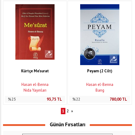
Kürtçe Me'surat
Peyam (2 Cilt)
Hasan el-Benna
Hasan el-Benna
Nida Yayınları
Bang
%25
93,75
TL
%22
780,00
TL
1
2
»
Günün Fırsatları