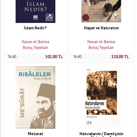
İslam Nedir?
Hayat ve Hatıratım
Hasan el-Benna
Hasan el-Benna
Buruç Yayınları
Buruç Yayınları
%40
102,00
TL
%40
120,00
TL
Me'surat
Hatıralarım / Davetçinin