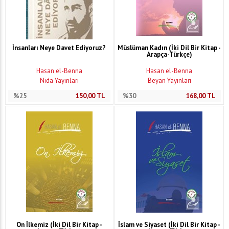
İnsanları Neye Davet Ediyoruz?
Müslüman Kadın (İki Dil Bir Kitap -
Arapça-Türkçe)
Hasan el-Benna
Hasan el-Benna
Nida Yayınları
Beyan Yayınları
%25
150,00
TL
%30
168,00
TL
On İlkemiz (İki Dil Bir Kitap -
İslam ve Siyaset (İki Dil Bir Kitap -