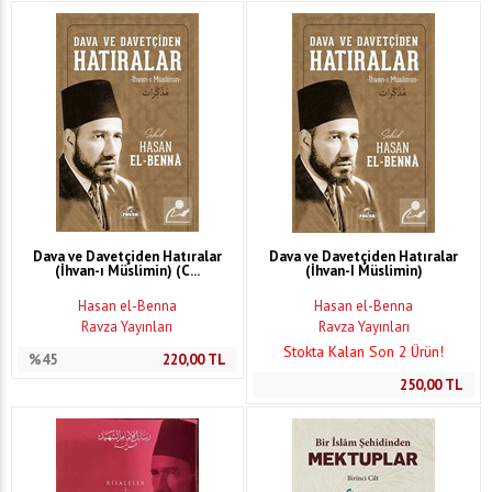
Dava ve Davetçiden Hatıralar
Dava ve Davetçiden Hatıralar
(İhvan-ı Müslimin) (C...
(İhvan-I Müslimin)
Hasan el-Benna
Hasan el-Benna
Ravza Yayınları
Ravza Yayınları
Stokta Kalan Son 2 Ürün!
%45
220,00
TL
250,00
TL