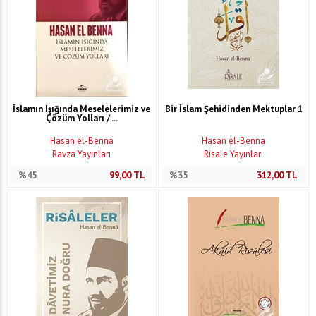
İslamın Işığında Meselelerimiz ve
Bir İslam Şehidinden Mektuplar 1
Çözüm Yolları / ...
Hasan el-Benna
Hasan el-Benna
Ravza Yayınları
Risale Yayınları
%45
99,00
TL
%35
312,00
TL