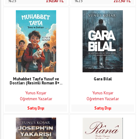
%25
150,00
TL
%25
217,50
TL
Muhabbet Tayfa Yusuf ve
Gara Bilal
Dostları (Resimli Roman 8+...
Yunus Koşar
Yunus Koşar
Öğretmen Yazarlar
Öğretmen Yazarlar
Satış Dışı
Satış Dışı