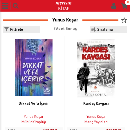
0
Yunus Koşar
7 Adet Sonuç
Filtrele
Dikkat Vefa İçerir
Kardeş Kavgası
Yunus Koşar
Yunus Koşar
Mühür Kitaplığı
Meriç Yayınları