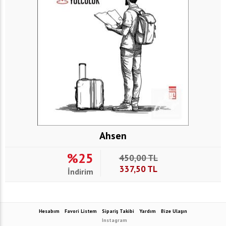
Ahsen
%25
450,00
TL
337,50
TL
İndirim
Hesabım
Favori Listem
Sipariş Takibi
Yardım
Bize Ulaşın
Instagram