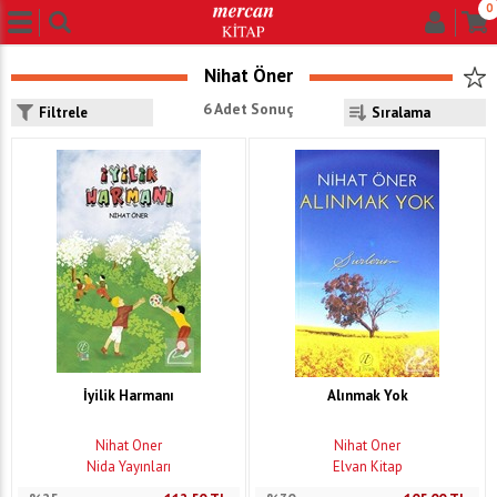
0
Nihat Öner
6 Adet Sonuç
Filtrele
İyilik Harmanı
Alınmak Yok
Nihat Öner
Nihat Öner
Nida Yayınları
Elvan Kitap