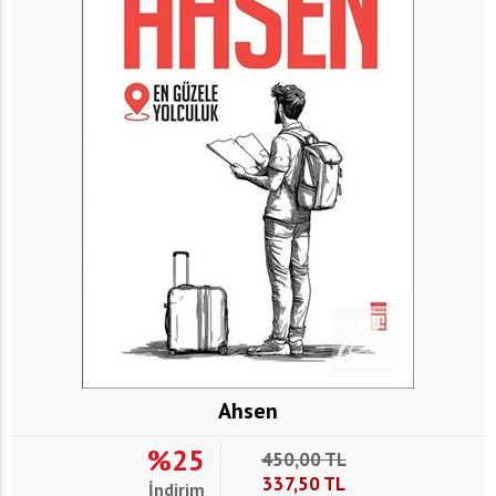
Ahsen
%25
450,00
TL
337,50
TL
İndirim