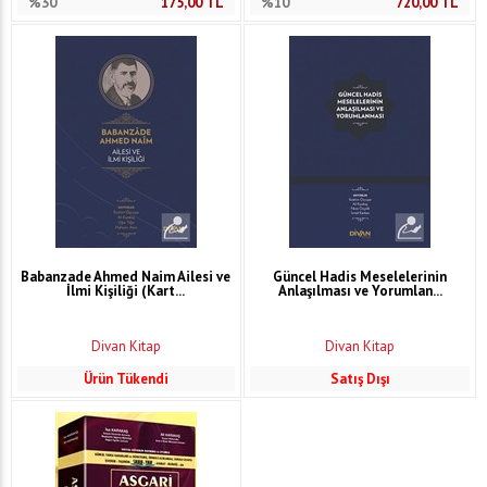
%30
175,00
TL
%10
720,00
TL
Babanzade Ahmed Naim Ailesi ve
Güncel Hadis Meselelerinin
İlmi Kişiliği (Kart...
Anlaşılması ve Yorumlan...
Divan Kitap
Divan Kitap
Ürün Tükendi
Satış Dışı