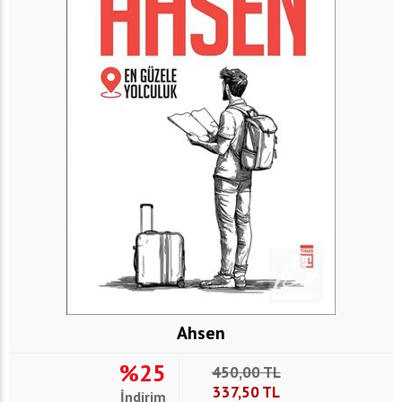
Ahsen
%25
450,00
TL
337,50
TL
İndirim