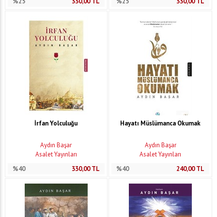
%25
330,00
TL
%25
330,00
TL
İrfan Yolculuğu
Hayatı Müslümanca Okumak
Aydın Başar
Aydın Başar
Asalet Yayınları
Asalet Yayınları
%40
330,00
TL
%40
240,00
TL