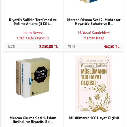
Riyazüs Salihin Tercümesi ve
Mercan Okuma Seti 2- Muhtasar
Kelime Anlamı (5 Cilt...
Hayatü's-Sahabe ve R...
İmam Nevevi
M. Yusuf Kandehlevi
Kitap Kalbi Yayıncılık
Mercan Kitap
%25
2.250,00
TL
%45
467,50
TL
Mercan Okuma Seti 1- İslam
Müslümanın 100 Hayat Ölçüsü
İlmihali ve Riyazüs-Sal...