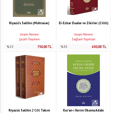
Riyazü's Salihin (Muhtasar)
El-Ezkar Dualar ve Zikirler (Ciltli)
İmam Nevevi
İmam Nevevi
Şazeli Yayınevi
Sağlam Yayınları
%25
750,00
TL
%35
650,00
TL
Riyazüs Salihin 2 Cilt Takım
Kur'an-ı Kerim Okuma Adabı