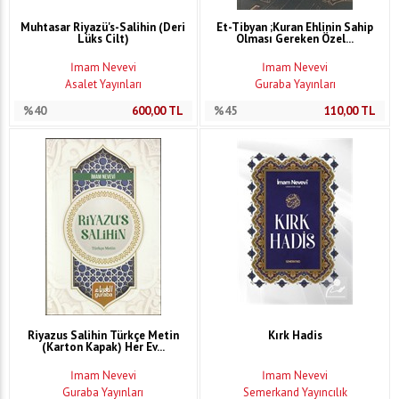
Muhtasar Riyazü's-Salihin (Deri
Et-Tibyan ;Kuran Ehlinin Sahip
Lüks Cilt)
Olması Gereken Özel...
İmam Nevevi
İmam Nevevi
Asalet Yayınları
Guraba Yayınları
%40
600,00
TL
%45
110,00
TL
Riyazus Salihin Türkçe Metin
Kırk Hadis
(Karton Kapak) Her Ev...
İmam Nevevi
İmam Nevevi
Guraba Yayınları
Semerkand Yayıncılık