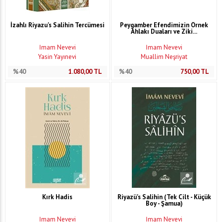
İzahlı Riyazu's Salihin Tercümesi
Peygamber Efendimizin Örnek
Ahlakı Duaları ve Ziki...
İmam Nevevi
İmam Nevevi
Yasin Yayınevi
Muallim Neşriyat
%40
1.080,00
TL
%40
750,00
TL
Kırk Hadis
Riyazü's Salihin (Tek Cilt - Küçük
Boy - Şamua)
İmam Nevevi
İmam Nevevi