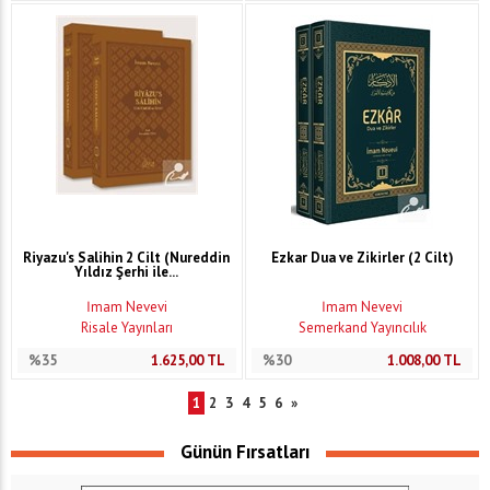
Riyazu's Salihin 2 Cilt (Nureddin
Ezkar Dua ve Zikirler (2 Cilt)
Yıldız Şerhi ile...
İmam Nevevi
İmam Nevevi
Risale Yayınları
Semerkand Yayıncılık
%35
1.625,00
TL
%30
1.008,00
TL
1
2
3
4
5
6
»
Günün Fırsatları