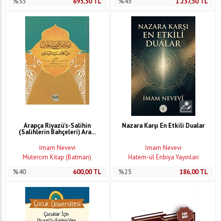
%35
695,50
TL
%45
1.237,50
TL
Arapça Riyazü's-Salihin
Nazara Karşı En Etkili Dualar
(Salihlerin Bahçeleri) Ara...
İmam Nevevi
İmam Nevevi
Mütercim Kitap (Batman)
Hatem-ül Enbiya Yayınları
%40
600,00
TL
%25
186,00
TL