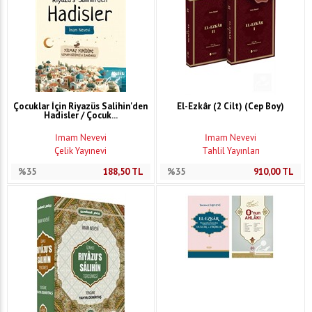
Çocuklar İçin Riyazüs Salihin'den
El-Ezkâr (2 Cilt) (Cep Boy)
Hadisler / Çocuk...
İmam Nevevi
İmam Nevevi
Çelik Yayınevi
Tahlil Yayınları
%35
188,50
TL
%35
910,00
TL