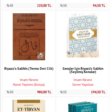
%45
220,00
TL
%30
94,50
TL
Riyazuʹs‐Salihîn (Termo Deri Cilt)
Gençler İçin Riyazü's Salihin
(Seçilmiş Konular)
İmam Nevevi
İmam Nevevi
Hüner Yayınevi (Konya)
Server Yayınları
%30
980,00
TL
%33
194,30
TL