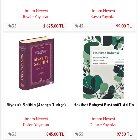
İmam Nevevi
İmam Nevevi
Risale Yayınları
Ravza Yayınları
%35
1.625,00
TL
%45
99,00
TL
Riyazu's-Salihin (Arapça-Türkçe)
Hakikat Bahçesi Bustanü'l-Ârifîn
İmam Nevevi
İmam Nevevi
Polen Yayınları
Dibace Yayınları
%35
845,00
TL
%35
97,50
TL