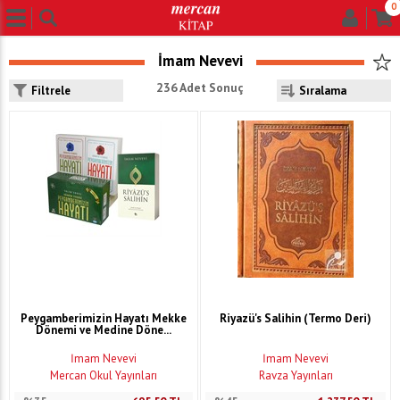
0
İmam Nevevi
236 Adet Sonuç
Filtrele
Peygamberimizin Hayatı Mekke
Riyazü's Salihin (Termo Deri)
Dönemi ve Medine Döne...
İmam Nevevi
İmam Nevevi
Mercan Okul Yayınları
Ravza Yayınları