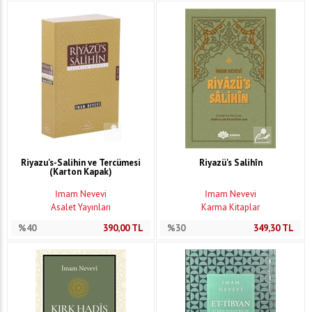
Riyazu's-Salihin ve Tercümesi
Riyazü's Salihîn
(Karton Kapak)
İmam Nevevi
İmam Nevevi
Asalet Yayınları
Karma Kitaplar
%40
390,00
TL
%30
349,30
TL