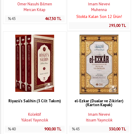
Ömer Nasuhi Bilmen
İmam Nevevi
Mercan Kitap
Muhenna
Stokta Kalan Son 12 Ürün!
%45
467,50
TL
295,00
TL
Riyazü's Salihin (3 Cilt Takım)
el-Ezkar (Dualar ve Zikirler)
(Karton Kapak)
Kolektif
İmam Nevevi
Yüksel Yayıncılık
İtisam Yayıncılık
%40
900,00
TL
%45
330,00
TL