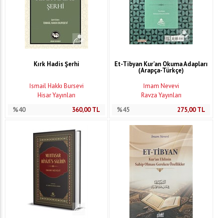
Kırk Hadis Şerhi
Et-Tibyan Kur'an Okuma Adapları
(Arapça-Türkçe)
İsmail Hakkı Bursevi
İmam Nevevi
Hisar Yayınları
Ravza Yayınları
%40
360,00
TL
%45
275,00
TL