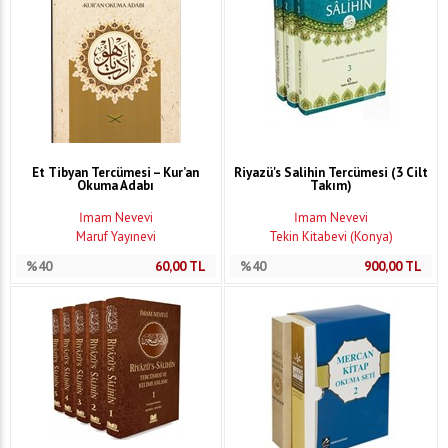
Et Tibyan Tercümesi – Kur’an
Riyazü's Salihin Tercümesi (3 Cilt
Okuma Adabı
Takım)
İmam Nevevi
İmam Nevevi
Maruf Yayınevi
Tekin Kitabevi (Konya)
%40
60,00
TL
%40
900,00
TL