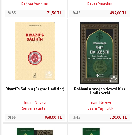
Rağbet Yayınları
Ravza Yayınları
%35
71,50
TL
%45
495,00
TL
Riyazü's Salihîn (Seçme Hadisler)
Rabbani Armağan Nevevi Kırk
Hadis Şerhi
İmam Nevevi
İmam Nevevi
Server Yayınları
İtisam Yayıncılık
%33
938,00
TL
%45
220,00
TL