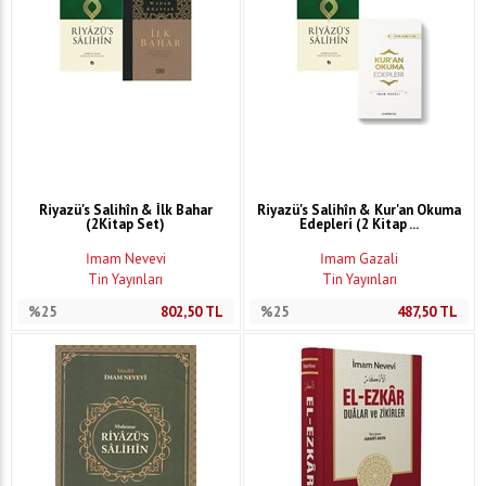
Riyazü's Salihîn & İlk Bahar
Riyazü's Salihîn & Kur'an Okuma
(2Kitap Set)
Edepleri (2 Kitap ...
İmam Nevevi
İmam Gazali
Tin Yayınları
Tin Yayınları
%25
802,50
TL
%25
487,50
TL