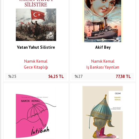
Vatan Yahut Silistire
Akif Bey
Namık Kemal
Namık Kemal
Gece Kitaplığı
İş Bankası Yayınları
%25
56,25
TL
%27
77,38
TL