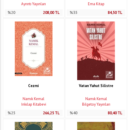
Ayrıntı Yayınları
Ema Kitap
%20
208,00
TL
%35
84,50
TL
Cezmi
Vatan Yahut Silistre
Namık Kemal
Namık Kemal
İnkılap Kitabevi
Bilgetoy Yayınları
%25
266,25
TL
%40
80,40
TL