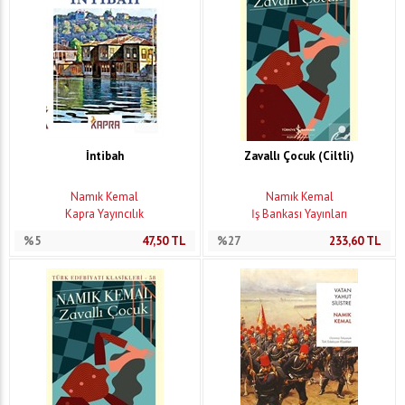
İntibah
Zavallı Çocuk (Ciltli)
Namık Kemal
Namık Kemal
Kapra Yayıncılık
İş Bankası Yayınları
%5
47,50
TL
%27
233,60
TL