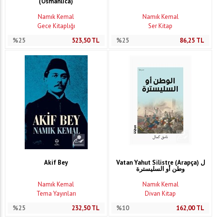
(Osmanlıca)
Namık Kemal
Namık Kemal
Gece Kitaplığı
Ser Kitap
%25
523,50
TL
%25
86,25
TL
Akif Bey
Vatan Yahut Silistre (Arapça) ل
وطن أو السليسترة
Namık Kemal
Namık Kemal
Tema Yayınları
Divan Kitap
%25
232,50
TL
%10
162,00
TL