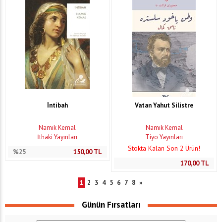
İntibah
Vatan Yahut Silistre
Namık Kemal
Namık Kemal
İthaki Yayınları
Tiyo Yayınları
Stokta Kalan Son 2 Ürün!
%25
150,00
TL
170,00
TL
1
2
3
4
5
6
7
8
»
Günün Fırsatları