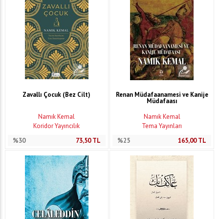
Zavallı Çocuk (Bez Cilt)
Renan Müdafaanamesi ve Kanije
Müdafaası
Namık Kemal
Namık Kemal
Koridor Yayıncılık
Tema Yayınları
%30
73,50
TL
%25
165,00
TL