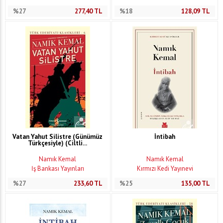
%27
277,40
TL
%18
128,09
TL
Vatan Yahut Silistre (Günümüz
İntibah
Türkçesiyle) (Ciltli...
Namık Kemal
Namık Kemal
İş Bankası Yayınları
Kırmızı Kedi Yayınevi
%27
233,60
TL
%25
135,00
TL