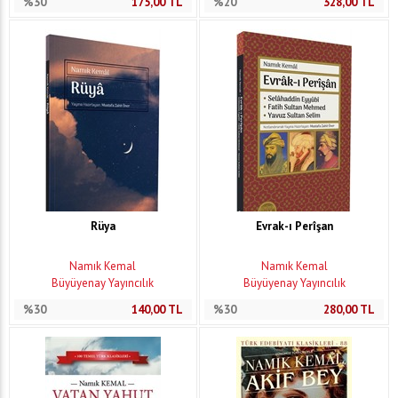
%30
175,00
TL
%20
328,00
TL
Rüya
Evrak-ı Perîşan
Namık Kemal
Namık Kemal
Büyüyenay Yayıncılık
Büyüyenay Yayıncılık
%30
140,00
TL
%30
280,00
TL