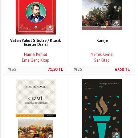
Vatan Yahut Silistre / Klasik
Kanije
Eserler Dizisi
Namık Kemal
Namık Kemal
Ema Genç Kitap
Ser Kitap
%35
71,50
TL
%25
67,50
TL