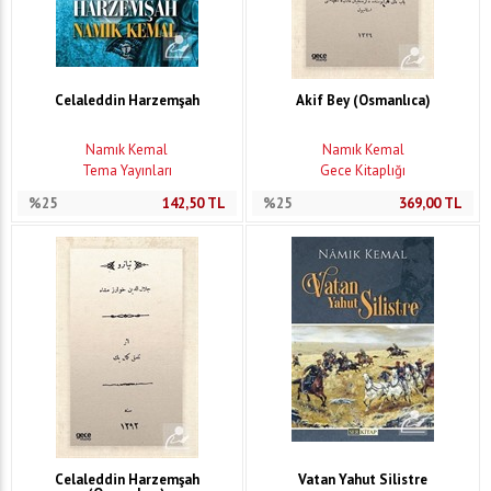
Celaleddin Harzemşah
Akif Bey (Osmanlıca)
Namık Kemal
Namık Kemal
Tema Yayınları
Gece Kitaplığı
%25
142,50
TL
%25
369,00
TL
Celaleddin Harzemşah
Vatan Yahut Silistre