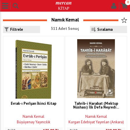
0
Namık Kemal
311 Adet Sonuç
Filtrele
Evrak-ı Perîşan İkinci Kitap
Tahrib-i Harabat (Mektup
Nüshası) İlk Defa Neşredi...
Namık Kemal
Namık Kemal
Büyüyenay Yayıncılık
Kurgan Edebiyat Yayınları (Ankara)