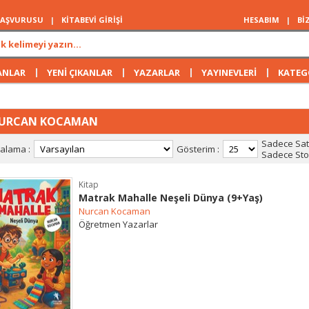
 BAŞVURUSU
|
KİTABEVİ GİRİŞİ
HESABIM
|
Bİ
|
|
|
|
ANLAR
YENİ ÇIKANLAR
YAZARLAR
YAYINEVLERİ
KATEG
URCAN KOCAMAN
Sadece Satı
ralama :
Gösterim :
Sadece Stok
Kitap
Matrak Mahalle Neşeli Dünya (9+Yaş)
Nurcan Kocaman
Öğretmen Yazarlar