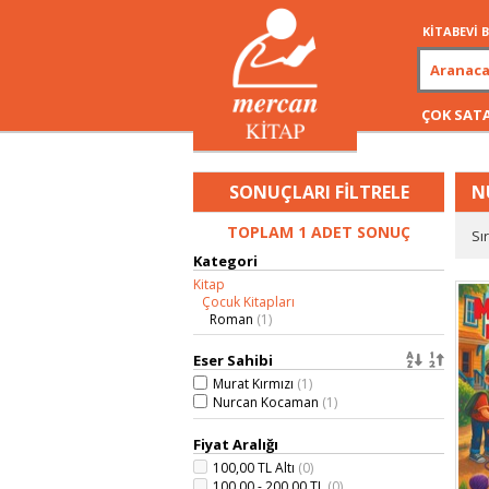
KİTABEVİ
ÇOK SAT
SONUÇLARI FİLTRELE
N
TOPLAM 1 ADET SONUÇ
Sı
Kategori
Kitap
Çocuk Kitapları
Roman
(1)
Eser Sahibi
Murat Kırmızı
(1)
Nurcan Kocaman
(1)
Fiyat Aralığı
100,00 TL Altı
(0)
100,00 - 200,00 TL
(0)