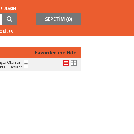
ZE ULAŞIN
SEPETİM (
0
)
ORİLER
Favorilerime Ekle
şta Olanlar :
ta Olanlar :