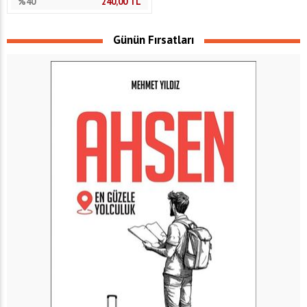
%40
240,00
TL
Günün Fırsatları