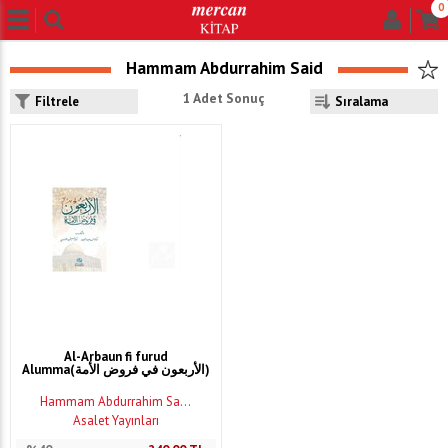
0
Hammam Abdurrahim Said
1 Adet Sonuç
Filtrele
Al-Arbaun fi furud
Alumma(الأربعون في فروض الأمة)
Hammam Abdurrahim Sa...
Asalet Yayınları