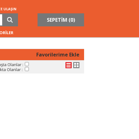
ZE ULAŞIN
SEPETİM (
0
)
ORİLER
Favorilerime Ekle
şta Olanlar :
ta Olanlar :