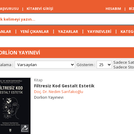
 BAŞVURUSU
|
KİTABEVİ GİRİŞİ
HESABIM
|
Bİ
|
|
|
|
ANLAR
YENİ ÇIKANLAR
YAZARLAR
YAYINEVLERİ
KATEG
ORLİON YAYINEVİ
Sadece Satı
ralama :
Gösterim :
Sadece Stok
Kitap
Filtresiz Kod Gestalt Estetik
Doç. Dr. Nedim Sarıfakıoğlu
Dorlion Yayınevi