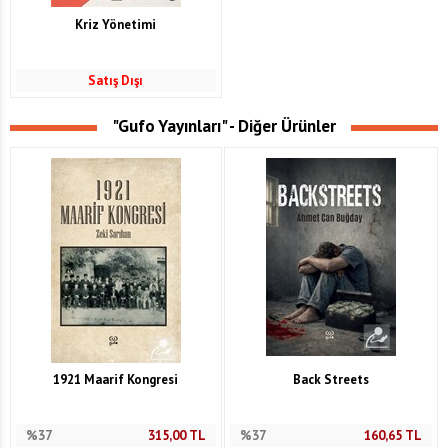
Kriz Yönetimi
Satış Dışı
"Gufo Yayınları" - Diğer Ürünler
1921 Maarif Kongresi
Back Streets
%37
315,00
TL
%37
160,65
TL