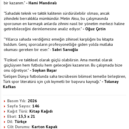
bir kazanım."
- Hami Mandıralı
"Sahadaki teknik ve taktik kalitenin sürdürülebilir olması, ancak
zihindeki berraklıkla mümkündür. Metin Aksu, bu çalışmasında
sporcunun en karmaşık anlarda zihnini nasıl bir yönetim merkezi haline
getirebileceğini derinlemesine analiz ediyor."
- Oğuz Çetin
"Yıllarca sahada verdiğimiz emeğin zihinsel karşılığını bu kitapta
buldum. Genç sporcuların profesyonelliğe giden yolda mutlaka
okuması gereken bir eser." -
Sabri Sarıoğlu
"Fiziksel ve taktiksel olarak güçlü olabilirsin. Ama mental olarak
güçlüysen hem futbolu hem geleceğini kazanırsın. Bu çalışmada bize
onu öğretiyor."
- Soykan Başar
"Gelişen Dünya futbolunda saha tecrübesini bilimsel temelle birleştiren,
Türk spor literatürü için çok kıymetli bir başvuru kaynağı."
- Tolunay
Kafkas
Basım Yılı:
2026
Sayfa Sayısı:
146
Kağıt Türü:
Kitap Kağıdı
Ebat:
13,5 x 21
Dil:
Türkçe
Cilt Durumu:
Karton Kapak