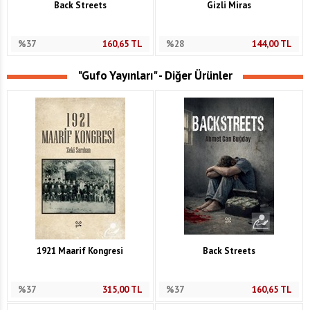
Back Streets
Gizli Miras
%37
160,65
TL
%28
144,00
TL
"Gufo Yayınları" - Diğer Ürünler
1921 Maarif Kongresi
Back Streets
%37
315,00
TL
%37
160,65
TL