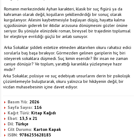
Romanın merkezindeki Ayhan karakteri, klasik bir suç figürü ya da
kahraman olarak değil, koşulların şekillendirdiği bir sonuç olarak
kurgulanıyor. Ailesini kaybetmesiyle başlayan düşüş, hayatta kalma
içgüdüsünün giderek bir iktidar arzusuna dönüşmesini gözler önüne
seriyor. Bu yönüyle elinizdeki roman, bireysel bir trajedinin toplumsal
bir eleştiriye evrildiği güçlü bir anlatı sunuyor.
Arka Sokaklar şiddeti estetize etmeden aktarırken okuru rahatsız edici
sorularla baş başa bırakıyor. Görmezden gelinen gariplerin hiç biri
isteyerek sokaklara düşmedi. Suç kimin eseridir? Bir insan ne zaman
caniye dönüşür? Ve toplum, yarattığı karanlıkla yüzleşmeye hazır
mıdır?
Arka Sokaklar, polisiye ve suç edebiyatı unsurlarını derin bir psikolojik
çözümlemeyle buluşturarak, okuru yalnızca bir hikâyenin değil, bir
vicdan muhasebesinin içine davet ediyor.
Basım Yılı:
2026
Sayfa Sayısı:
116
Kağıt Türü:
Kitap Kağıdı
Ebat:
13,5 x 21
Dil:
Türkçe
Cilt Durumu:
Karton Kapak
ISBN:
9786255628183