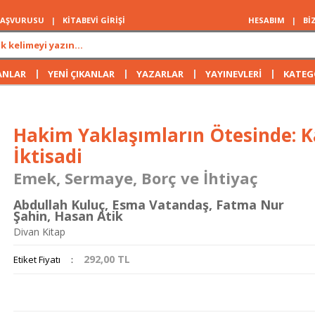
 BAŞVURUSU
|
KİTABEVİ GİRİŞİ
HESABIM
|
Bİ
|
|
|
|
ANLAR
YENİ ÇIKANLAR
YAZARLAR
YAYINEVLERİ
KATEG
Hakim Yaklaşımların Ötesinde: K
İktisadi
Emek, Sermaye, Borç ve İhtiyaç
Abdullah Kuluç
,
Esma Vatandaş
,
Fatma Nur
Şahin
,
Hasan Atik
Divan Kitap
292,00
TL
Etiket Fiyatı
: