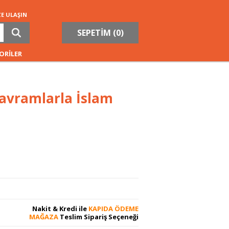
ZE ULAŞIN
SEPETİM (
0
)
ORİLER
avramlarla İslam
Nakit & Kredi ile
KAPIDA ÖDEME
MAĞAZA
Teslim Sipariş Seçeneği