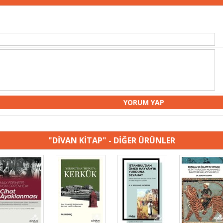
"DİVAN KİTAP" - DİĞER ÜRÜNLER