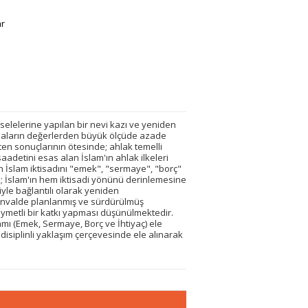
ar
elelerine yapılan bir nevi kazı ve yeniden
gmaların değerlerden büyük ölçüde azade
ten sonuçlarının ötesinde; ahlak temelli
adetini esas alan İslam'ın ahlak ilkeleri
dan İslam iktisadını "emek", "sermaye", "borç"
; İslam'ın hem iktisadi yönünü derinlemesine
le bağlantılı olarak yeniden
minvalde planlanmış ve sürdürülmüş
ıymetli bir katkı yapması düşünülmektedir.
ramı (Emek, Sermaye, Borç ve İhtiyaç) ele
 disiplinli yaklaşım çerçevesinde ele alınarak