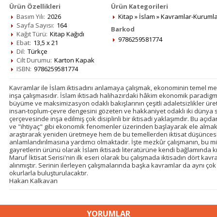
Ürün Özellikleri
Ürün Kategorileri
Basım Yılı:
2026
Kitap
»
İslam
»
Kavramlar-Kuruml
Sayfa Sayısı:
164
Barkod
Kağıt Türü:
Kitap Kağıdı
9786259581774
Ebat:
13,5 x 21
Dil:
Türkçe
Cilt Durumu:
Karton Kapak
ISBN:
9786259581774
Kavramlar ile İslam iktisadını anlamaya çalışmak, ekonominin temel mes
inşa çalışmasıdır. İslam iktisadı halihazırdaki hâkim ekonomik paradi
büyüme ve maksimizasyon odaklı bakışlarının çeşitli adaletsizlikler üre
insan-toplum-çevre dengesini gözeten ve hakkaniyet odaklı iki dünya sa
çerçevesinde inşa edilmiş çok disiplinli bir iktisadi yaklaşımdır. Bu açı
ve "ihtiyaç" gibi ekonomik fenomenler üzerinden başlayarak ele almak
araştırarak yeniden üretmeye hem de bu temellerden iktisat düşüncesiy
anlamlandırılmasına yardımcı olmaktadır. İşte mezkûr çalışmanın, bu 
gayretlerin ürünü olarak İslam iktisadı literatürüne kendi bağlamında k
Maruf İktisat Serisi'nin ilk eseri olarak bu çalışmada iktisadın dört kav
alınmıştır. Serinin ilerleyen çalışmalarında başka kavramlar da aynı çok
okurlarla buluşturulacaktır.
Hakan Kalkavan
YORUMLAR