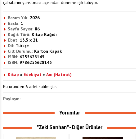
çabalarını yansıtması açısından döneme ışık tutuyor.
Basım Yılı:
2026
Baskı:
1
Sayfa Sayısı:
86
Kağıt Türü:
Kitap Kağıdı
Ebat:
13,5 x 21
Dil:
Türkçe
Cilt Durumu:
Karton Kapak
ISBN:
6255628145
ISBN:
9786255628145
Kitap
»
Edebiyat
»
Anı (Hatırat)
Bu üründen 6 adet satılmıştır.
Paylaşın:
Yorumlar
"Zeki Sarıhan" - Diğer Ürünler