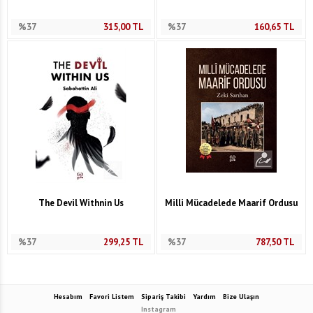
%37
315,00
TL
%37
160,65
TL
The Devil Withnin Us
Milli Mücadelede Maarif Ordusu
%37
299,25
TL
%37
787,50
TL
Hesabım
Favori Listem
Sipariş Takibi
Yardım
Bize Ulaşın
Instagram