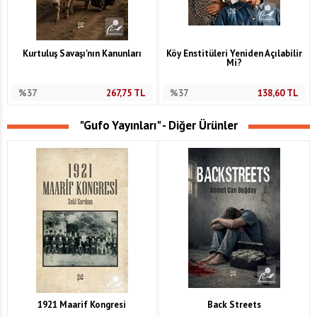
Kurtuluş Savaşı'nın Kanunları
Köy Enstitüleri Yeniden Açılabilir
Mi?
%37
267,75
TL
%37
138,60
TL
"Gufo Yayınları" - Diğer Ürünler
1921 Maarif Kongresi
Back Streets