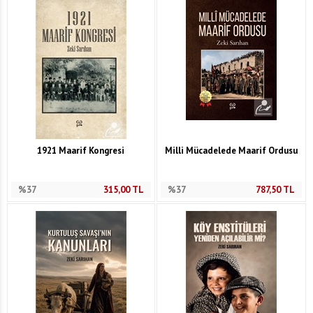
1921 Maarif Kongresi
Milli Mücadelede Maarif Ordusu
%37
315,00
TL
%37
787,50
TL