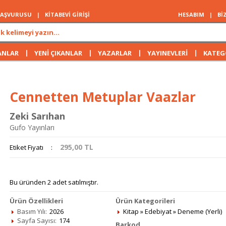
 BAŞVURUSU
|
KİTABEVİ GİRİŞİ
HESABIM
|
Bİ
|
|
|
|
ANLAR
YENİ ÇIKANLAR
YAZARLAR
YAYINEVLERİ
KATEG
Cennetten Metuplar Vaazlar
Zeki Sarıhan
Gufo Yayınları
295,00
TL
Etiket Fiyatı
:
Bu üründen 2 adet satılmıştır.
Ürün Özellikleri
Ürün Kategorileri
Basım Yılı:
2026
Kitap
»
Edebiyat
»
Deneme (Yerli)
Sayfa Sayısı:
174
Barkod