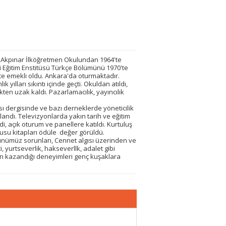
 Akpınar İlköğretmen Okulundan 1964'te
zi Eğitim Enstitüsü Türkçe Bölümünü 1970'te
3'te emekli oldu. Ankara'da oturmaktadır.
ılları sıkıntı içinde geçti. Okuldan atıldı,
ikten uzak kaldı. Pazarlamacılık, yayıncılık
ı dergisinde ve bazı derneklerde yöneticilik
landı. Televizyonlarda yakın tarih ve eğitim
, açık oturum ve panellere katıldı. Kurtuluş
dusu kitapları ödüle değer görüldü.
ünümüz sorunları, Cennet algısı üzerinden ve
i, yurtseverlik, hakseverllk, adalet gibi
n kazandığı deneyimleri genç kuşaklara