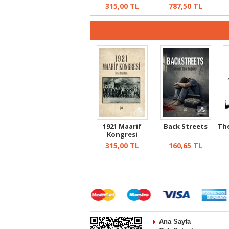
315,00
TL
787,50
TL
1921 Maarif
Back Streets
The
Kongresi
315,00
TL
160,65
TL
Ana Sayfa