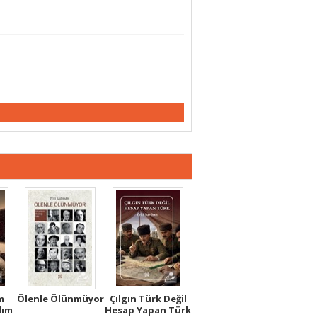
m
Ölenle Ölünmüyor
Çılgın Türk Değil
lım
Hesap Yapan Türk