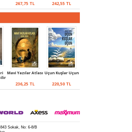
267,75
TL
242,55
TL
ri
Mavi Yazılar Atlası
Uçun Kuşlar Uçun
ilir
236,25
TL
220,50
TL
 843 Sokak, No: 6-8/B
iye