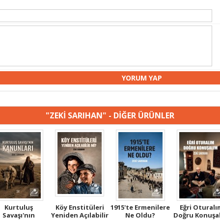
"ZEKİ SARIHAN" - DİĞER ÜRÜNLER
Kurtuluş
Köy Enstitüleri
1915'te Ermenilere
Eğri Oturalı
Savaşı'nın
Yeniden Açılabilir
Ne Oldu?
Doğru Konuşa