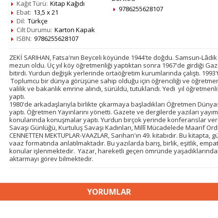
Kağıt Türü:
Kitap Kağıdı
9786255628107
Ebat:
13,5 x 21
Dil:
Türkçe
Cilt Durumu:
Karton Kapak
ISBN:
9786255628107
ZEKİ SARIHAN, Fatsa'nın Beyceli köyünde 1944'te doğdu. Samsun-Lâdik
mezun oldu. Üç yıl köy öğretmenliği yaptıktan sonra 1967'de girdiği Ga
bitirdi. Yurdun değişik yerlerinde ortaöğretim kurumlarında çalıştı. 199
Toplumcu bir dünya görüşüne sahip olduğu için öğrenciliği ve öğretmenlik y
valilik ve bakanlık emrine alındı, sürüldü, tutuklandı. Yedi yıl öğretmenl
yaptı.
1980'de arkadaşlarıyla birlikte çıkarmaya başladıkları Öğretmen Dünyas
yaptı. Öğretmen Yayınlarını yönetti. Gazete ve dergilerde yazıları yayım
konularında konuşmalar yaptı. Yurdun birçok yerinde konferanslar verdi
Savaşı Günlüğü, Kurtuluş Savaşı Kadınları, Millî Mücadelede Maarif Or
CENNETTEN MEKTUPLAR-VAAZLAR, Sarıhan'ın 49. kitabıdır. Bu kitapta, g
vaaz formatında anlatılmaktadır. Bu yazılarda barış, birlik, eşitlik, empat
konular işlenmektedir. Yazar, hareketli geçen ömründe yaşadıklarında
aktarmayı görev bilmektedir.
YORUMLAR