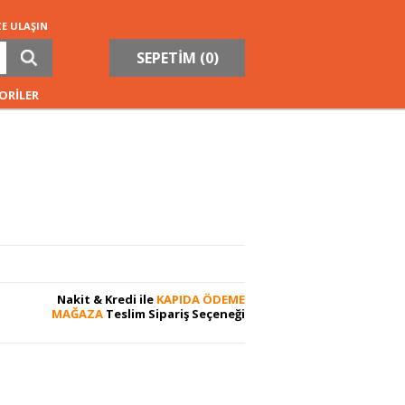
ZE ULAŞIN
SEPETİM (
0
)
ORİLER
Nakit & Kredi ile
KAPIDA ÖDEME
MAĞAZA
Teslim Sipariş Seçeneği