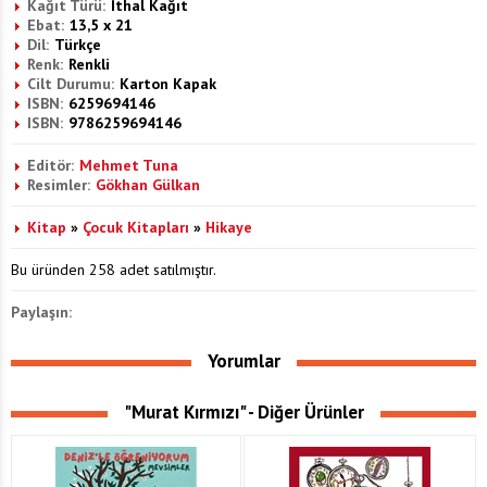
Kağıt Türü:
İthal Kağıt
Ebat:
13,5 x 21
Dil:
Türkçe
Renk:
Renkli
Cilt Durumu:
Karton Kapak
ISBN:
6259694146
ISBN:
9786259694146
Editör:
Mehmet Tuna
Resimler:
Gökhan Gülkan
Kitap
»
Çocuk Kitapları
»
Hikaye
Bu üründen 258 adet satılmıştır.
Paylaşın:
Yorumlar
"Murat Kırmızı" - Diğer Ürünler