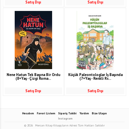
Satış Dışı
Satış Dışı
Nene Hatun Tek Başına Bir Ordu
Küçük Paleontologlar İş Başında
(8+Yaş - Çizgi Roma...
(7+Yaş - Renkli Rs...
Satış Dışı
Satış Dışı
Hesabım
Favori Listem
Sipariş Takibi
Yardım
Bize Ulaşın
Instagram
© 2026
Mercan Kitap Kitapçıların Adresi Tüm Hakları Saklıdır