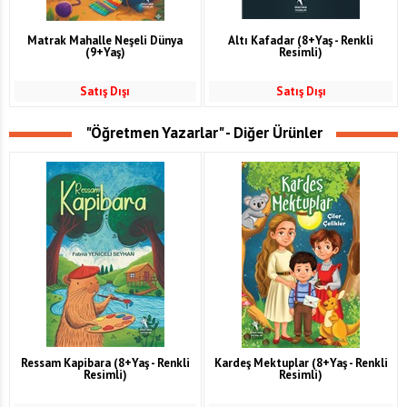
Matrak Mahalle Neşeli Dünya
Altı Kafadar (8+Yaş - Renkli
(9+Yaş)
Resimli)
Satış Dışı
Satış Dışı
"Öğretmen Yazarlar" - Diğer Ürünler
Ressam Kapibara (8+Yaş - Renkli
Kardeş Mektuplar (8+Yaş - Renkli
Resimli)
Resimli)