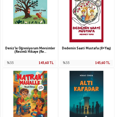
Deniz'le Öğreniyorum Mevsimler
Dedemin Saati Mustafa (8+Yaş)
(Resimli Hikaye (Re...
%35
145,60
TL
%35
145,60
TL