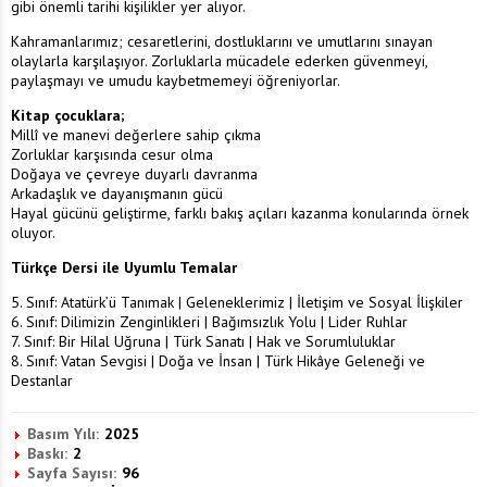
gibi önemli tarihi kişilikler yer alıyor.
Kahramanlarımız; cesaretlerini, dostluklarını ve umutlarını sınayan
olaylarla karşılaşıyor. Zorluklarla mücadele ederken güvenmeyi,
paylaşmayı ve umudu kaybetmemeyi öğreniyorlar.
Kitap çocuklara;
Millî ve manevi değerlere sahip çıkma
Zorluklar karşısında cesur olma
Doğaya ve çevreye duyarlı davranma
Arkadaşlık ve dayanışmanın gücü
Hayal gücünü geliştirme, farklı bakış açıları kazanma konularında örnek
oluyor.
Türkçe Dersi ile Uyumlu Temalar
5. Sınıf: Atatürk’ü Tanımak | Geleneklerimiz | İletişim ve Sosyal İlişkiler
6. Sınıf: Dilimizin Zenginlikleri | Bağımsızlık Yolu | Lider Ruhlar
7. Sınıf: Bir Hilal Uğruna | Türk Sanatı | Hak ve Sorumluluklar
8. Sınıf: Vatan Sevgisi | Doğa ve İnsan | Türk Hikâye Geleneği ve
Destanlar
Basım Yılı:
2025
Baskı:
2
Sayfa Sayısı:
96