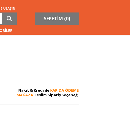
ZE ULAŞIN
SEPETİM (
0
)
ORİLER
Nakit & Kredi ile
KAPIDA ÖDEME
MAĞAZA
Teslim Sipariş Seçeneği