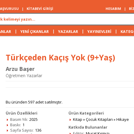
 BAŞVURUSU
|
KİTABEVİ GİRİŞİ
HESABIM
|
Bİ
|
|
|
|
ANLAR
YENİ ÇIKANLAR
YAZARLAR
YAYINEVLERİ
KATEG
Türkçeden Kaçış Yok (9+Yaş)
Arzu Başer
Öğretmen Yazarlar
Bu üründen 597 adet satılmıştır.
Ürün Özellikleri
Ürün Kategorileri
Basım Yılı:
2025
Kitap
»
Çocuk Kitapları
»
Hikaye
Baskı:
1
Katkıda Bulunanlar
Sayfa Sayısı:
136
Editör:
Murat Kırmızı