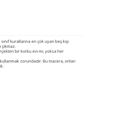
i sınıf kurallarına en çok uyan beş kişi
i çıkmaz.
rçekten bir korku evi mi, yoksa her
ni kullanmak zorundadır. Bu macera, onları
ak.