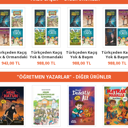
rkçeden Kaçış
Türkçeden Kaçış
Türkçeden Kaçış
Türkçeden Ka
k & Ormandaki
Yok & Ormandaki
Yok & Başım
Yok & Başı
Kulübe O...
Kulübe O...
Dertte & Dra...
Dertte & Vat.
943,00
TL
988,00
TL
988,00
TL
988,00
TL
"ÖĞRETMEN YAZARLAR" - DİĞER ÜRÜNLER