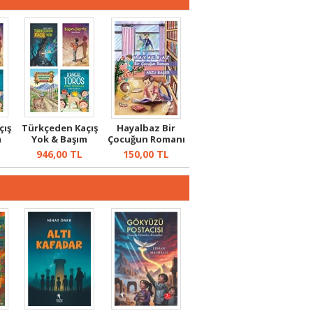
çış
Türkçeden Kaçış
Hayalbaz Bir
m
Yok & Başım
Çocuğun Romanı
..
Dertte & Orm...
946,00
TL
150,00
TL