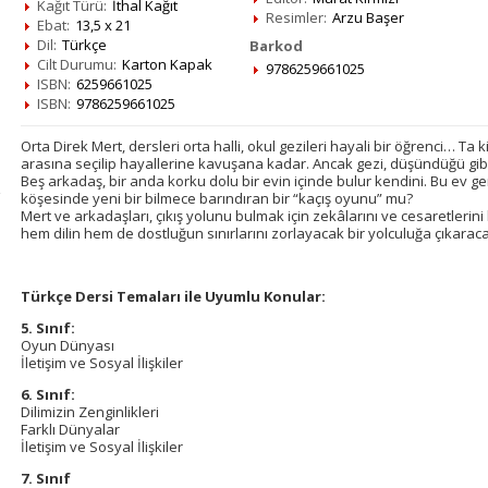
Kağıt Türü:
İthal Kağıt
Resimler:
Arzu Başer
Ebat:
13,5 x 21
Dil:
Türkçe
Barkod
Cilt Durumu:
Karton Kapak
9786259661025
ISBN:
6259661025
ISBN:
9786259661025
Orta Direk Mert, dersleri orta halli, okul gezileri hayali bir öğrenci… Ta k
arasına seçilip hayallerine kavuşana kadar. Ancak gezi, düşündüğü gib
Beş arkadaş, bir anda korku dolu bir evin içinde bulur kendini. Bu ev ge
köşesinde yeni bir bilmece barındıran bir “kaçış oyunu” mu?
Mert ve arkadaşları, çıkış yolunu bulmak için zekâlarını ve cesaretleri
hem dilin hem de dostluğun sınırlarını zorlayacak bir yolculuğa çıkarac
Türkçe Dersi Temaları ile Uyumlu Konular:
5. Sınıf:
Oyun Dünyası
İletişim ve Sosyal İlişkiler
6. Sınıf:
Dilimizin Zenginlikleri
Farklı Dünyalar
İletişim ve Sosyal İlişkiler
7. Sınıf