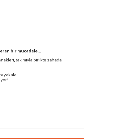
 veren bir mücadele…
nekleri, takımıyla birlikte sahada
ı yakala.
iyor!