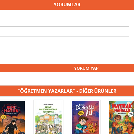
YORUMLAR
"ÖĞRETMEN YAZARLAR" - DİĞER ÜRÜNLER