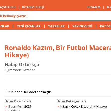
 BAŞVURUSU
|
KİTABEVİ GİRİŞİ
HESABIM
|
Bİ
|
|
|
|
ANLAR
YENİ ÇIKANLAR
YAZARLAR
YAYINEVLERİ
KATEG
Ronaldo Kazım, Bir Futbol Macera
Hikaye)
Habip Öztürkçü
Öğretmen Yazarlar
Bu üründen 160 adet satılmıştır.
Ürün Özellikleri
Ürün Kategorileri
Basım Yılı:
2025
Kitap
»
Çocuk Kitapları
»
Hikaye
Baskı:
1