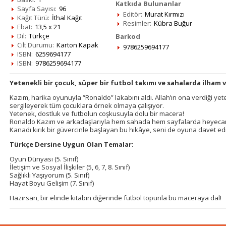
Katkıda Bulunanlar
Sayfa Sayısı:
96
Editör:
Murat Kırmızı
Kağıt Türü:
İthal Kağıt
Resimler:
Kübra Buğur
Ebat:
13,5 x 21
Dil:
Türkçe
Barkod
Cilt Durumu:
Karton Kapak
9786259694177
ISBN:
6259694177
ISBN:
9786259694177
Yetenekli bir çocuk, süper bir futbol takımı ve sahalarda ilham
Kazım, harika oyunuyla “Ronaldo” lakabını aldı. Allah’ın ona verdiği yete
sergileyerek tüm çocuklara örnek olmaya çalışıyor.
Yetenek, dostluk ve futbolun coşkusuyla dolu bir macera!
Ronaldo Kazım ve arkadaşlarıyla hem sahada hem sayfalarda heyecan
Kanadı kırık bir güvercinle başlayan bu hikâye, seni de oyuna davet ed
Türkçe Dersine Uygun Olan Temalar:
Oyun Dünyası (5. Sınıf)
İletişim ve Sosyal İlişkiler (5, 6, 7, 8. Sınıf)
Sağlıklı Yaşıyorum (5. Sınıf)
Hayat Boyu Gelişim (7. Sınıf)
Hazırsan, bir elinde kitabın diğerinde futbol topunla bu maceraya dal!