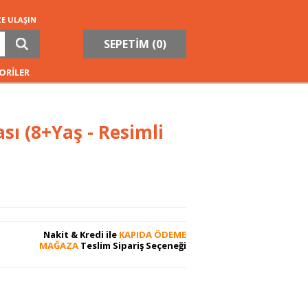
ZE ULAŞIN
SEPETİM (
0
)
ORİLER
sı (8+Yaş - Resimli
Nakit & Kredi ile
KAPIDA ÖDEME
MAĞAZA
Teslim Sipariş Seçeneği