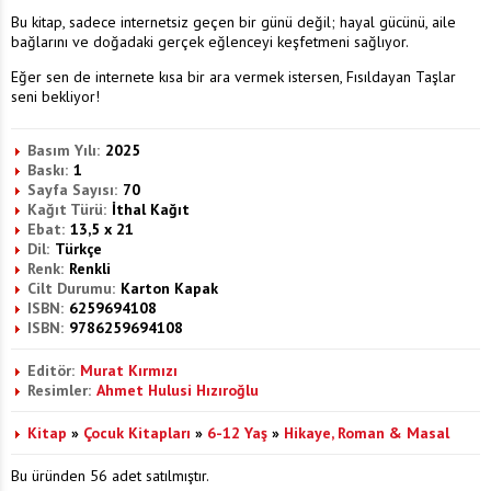
Bu kitap, sadece internetsiz geçen bir günü değil; hayal gücünü, aile
bağlarını ve doğadaki gerçek eğlenceyi keşfetmeni sağlıyor.
Eğer sen de internete kısa bir ara vermek istersen, Fısıldayan Taşlar
seni bekliyor!
Basım Yılı:
2025
Baskı:
1
Sayfa Sayısı:
70
Kağıt Türü:
İthal Kağıt
Ebat:
13,5 x 21
Dil:
Türkçe
Renk:
Renkli
Cilt Durumu:
Karton Kapak
ISBN:
6259694108
ISBN:
9786259694108
Editör:
Murat Kırmızı
Resimler:
Ahmet Hulusi Hızıroğlu
Kitap
»
Çocuk Kitapları
»
6-12 Yaş
»
Hikaye, Roman & Masal
Bu üründen 56 adet satılmıştır.