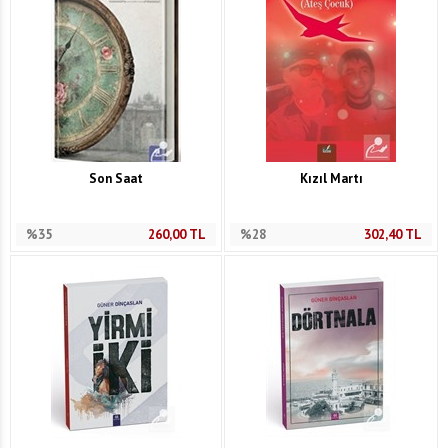
Son Saat
Kızıl Martı
%35
260,00
TL
%28
302,40
TL