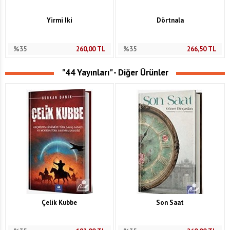
Yirmi İki
Dörtnala
%35
260,00
TL
%35
266,50
TL
"44 Yayınları" - Diğer Ürünler
Çelik Kubbe
Son Saat