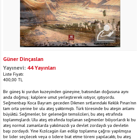
Güner Dinçaslan
Yayınevi:
44 Yayınları
Liste Fiyatı:
400,00
TL
Bir güneş ki yurdun kuzeyinden güneyine, batısından doğusuna aynı
anda doğmuş; kalplere umut yerleştirerek ısıtıyor, ışıtıyordu.
Seğmenbaşı Koca Bayram geceden Dikmen sırtlarındaki Keklik Pınarı'nın
tam orta yerine bir ulu ateş yaktırmıştı. Türk töresinde bu ateşin anlamı
büyüktü. Seğmenler, bir geleneğin temsilcileri, bu ateş etrafında
toplanmışlardı. Ulu ateş etrafında toplanan seğmenler biliyorlardı ki bu
ateş normal zamanlarda yakılmazdı ya devlet zordaydı ya devletin
başı zordaydı. Yine Kızılcagün ilan edilip toplanma çağrısı yapılmışsa
bir lider seçilecek veya o lidere biat etme töreni yapılacaktı, bu ateş