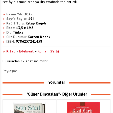
işte öyle zamanlarda yakılıp etrafında toplanılırdı.
Basım Yılı:
2025
Sayfa Sayısı:
194
Kağıt Türü:
Kitap Kağıdı
Ebat:
13,5 x 19,5
Dil:
Türkçe
Cilt Durumu:
Karton Kapak
ISBN:
9786257241458
Kitap
»
Edebiyat
»
Roman (Yerli)
Bu üründen 12 adet satılmıştır.
Paylaşın:
Yorumlar
"Güner Dinçaslan" - Diğer Ürünler