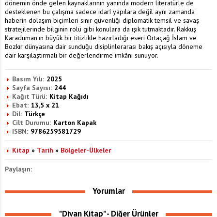
dönemin önde gelen kaynaklarının yanında modern literatürle de
desteklenen bu çalışma sadece idarî yapılara değil aynı zamanda
haberin dolaşım biçimleri sınır güvenliği diplomatik temsil ve savaş
stratejilerinde bilginin rolü gibi konulara da ışık tutmaktadır. Rakkuş
Karaduman'ın büyük bir titizlikle hazırladığı eseri Ortaçağ İslam ve
Bozkır dünyasına dair sunduğu disiplinlerarası bakış açısıyla döneme
dair karşılaştırmalı bir değerlendirme imkânı sunuyor.
Basım Yılı:
2025
Sayfa Sayısı:
244
Kağıt Türü:
Kitap Kağıdı
Ebat:
13,5 x 21
Dil:
Türkçe
Cilt Durumu:
Karton Kapak
ISBN:
9786259581729
Kitap
»
Tarih
»
Bölgeler-Ülkeler
Paylaşın:
Yorumlar
"Divan Kitap" - Diğer Ürünler