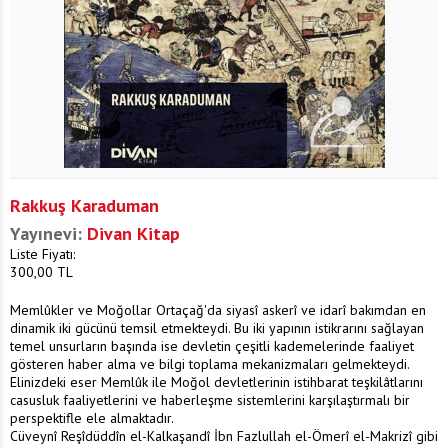
Rakkuş Karaduman
Yayınevi:
Divan Kitap
Liste Fiyatı:
300,00
TL
Memlûkler ve Moğollar Ortaçağ'da siyasî askerî ve idarî bakımdan en
dinamik iki gücünü temsil etmekteydi. Bu iki yapının istikrarını sağlayan
temel unsurların başında ise devletin çeşitli kademelerinde faaliyet
gösteren haber alma ve bilgi toplama mekanizmaları gelmekteydi.
Elinizdeki eser Memlûk ile Moğol devletlerinin istihbarat teşkilâtlarını
casusluk faaliyetlerini ve haberleşme sistemlerini karşılaştırmalı bir
perspektifle ele almaktadır.
Cüveynî Reşîdüddîn el-Kalkaşandî İbn Fazlullah el-Ömerî el-Makrizî gibi