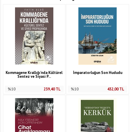
Kommagene Krallığı'nda Kültürel
İmparatorluğun Son Hududu
Sentez ve Siyasi P...
%10
239,40
TL
%10
432,00
TL