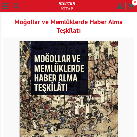
0
Moğollar ve Memlûklerde Haber Alma
Teşkilatı