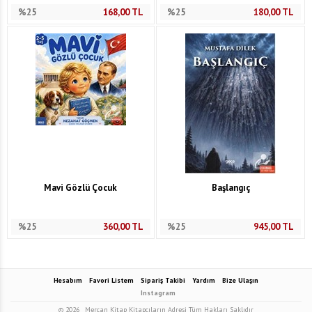
%25
168,00
TL
%25
180,00
TL
Mavi Gözlü Çocuk
Başlangıç
%25
360,00
TL
%25
945,00
TL
Hesabım
Favori Listem
Sipariş Takibi
Yardım
Bize Ulaşın
Instagram
© 2026
Mercan Kitap Kitapçıların Adresi Tüm Hakları Saklıdır