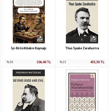
İyi-Kötü Ahlakın Kaynağı
Thus Spake Zarahustra
%30
106,40
TL
%15
433,50
TL