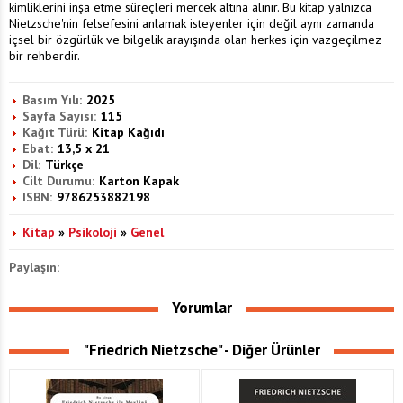
kimliklerini inşa etme süreçleri mercek altına alınır. Bu kitap yalnızca
Nietzsche'nin felsefesini anlamak isteyenler için değil aynı zamanda
içsel bir özgürlük ve bilgelik arayışında olan herkes için vazgeçilmez
bir rehberdir.
Basım Yılı:
2025
Sayfa Sayısı:
115
Kağıt Türü:
Kitap Kağıdı
Ebat:
13,5 x 21
Dil:
Türkçe
Cilt Durumu:
Karton Kapak
ISBN:
9786253882198
Kitap
»
Psikoloji
»
Genel
Paylaşın:
Yorumlar
"Friedrich Nietzsche" - Diğer Ürünler