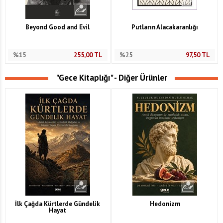
Beyond Good and Evil
Putların Alacakaranlığı
%15
255,00
TL
%25
97,50
TL
"Gece Kitaplığı" - Diğer Ürünler
İlk Çağda Kürtlerde Gündelik
Hedonizm
Hayat