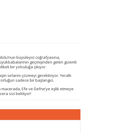
dolu’nun büyüleyici coğrafyasına,
 büyükbabalarının geçmişinden gelen gizemli
ikeli bir yolculuğa çıkıyor.
n sırlarını çözmeyi gerektiriyor. Yeraltı
 zorluğun sadece bir başlangıcı.
 bu macerada, Efe ve Defne’ye eşlik etmeye
era sizi bekliyor!