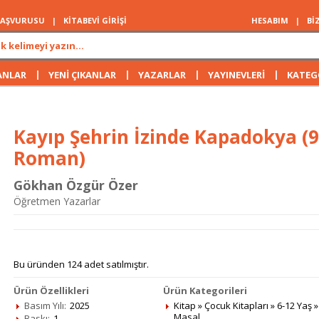
 BAŞVURUSU
|
KİTABEVİ GİRİŞİ
HESABIM
|
Bİ
|
|
|
|
ANLAR
YENİ ÇIKANLAR
YAZARLAR
YAYINEVLERİ
KATEG
Kayıp Şehrin İzinde Kapadokya (9
Roman)
Gökhan Özgür Özer
Öğretmen Yazarlar
Bu üründen 124 adet satılmıştır.
Ürün Özellikleri
Ürün Kategorileri
Basım Yılı:
2025
Kitap
»
Çocuk Kitapları
»
6-12 Yaş
Masal
Baskı:
1