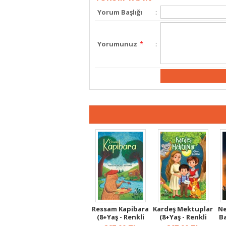
Yorum Başlığı
:
Yorumunuz
*
:
Ressam Kapibara
Kardeş Mektuplar
Ne
(8+Yaş - Renkli
(8+Yaş - Renkli
B
Resimli)
Resimli...