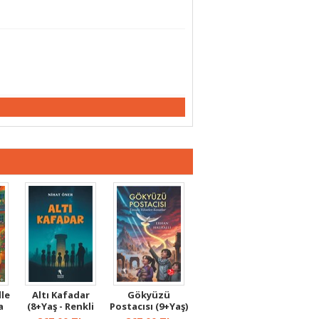
le
Altı Kafadar
Gökyüzü
a
(8+Yaş - Renkli
Postacısı (9+Yaş)
Resimli)