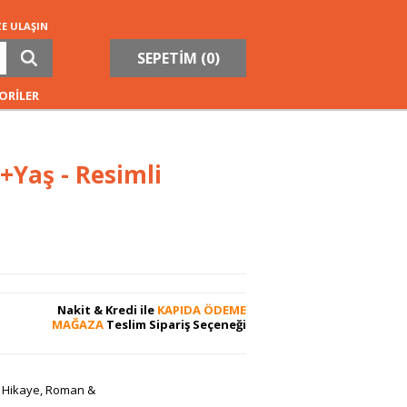
ZE ULAŞIN
SEPETİM (
0
)
ORİLER
+Yaş - Resimli
Nakit & Kredi ile
KAPIDA ÖDEME
MAĞAZA
Teslim Sipariş Seçeneği
»
Hikaye, Roman &