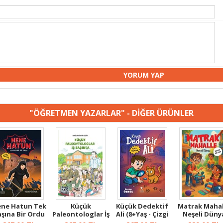
"ÖĞRETMEN YAZARLAR" - DİĞER ÜRÜNLER
ne Hatun Tek
Küçük
Küçük Dedektif
Matrak Mahal
aşına Bir Ordu
Paleontologlar İş
Ali (8+Yaş - Çizgi
Neşeli Düny
(8+Yaş - ...
Başında (7+Yaş -...
Roman ...
(9+Yaş)