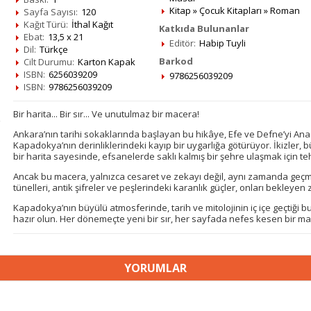
Kitap
»
Çocuk Kitapları
»
Roman
Sayfa Sayısı:
120
Kağıt Türü:
İthal Kağıt
Katkıda Bulunanlar
Ebat:
13,5 x 21
Editör:
Habip Tuyli
Dil:
Türkçe
Barkod
Cilt Durumu:
Karton Kapak
ISBN:
6256039209
9786256039209
ISBN:
9786256039209
Bir harita... Bir sır... Ve unutulmaz bir macera!
Ankara’nın tarihi sokaklarında başlayan bu hikâye, Efe ve Defne’yi Ana
Kapadokya’nın derinliklerindeki kayıp bir uygarlığa götürüyor. İkizler,
bir harita sayesinde, efsanelerde saklı kalmış bir şehre ulaşmak için tehl
Ancak bu macera, yalnızca cesaret ve zekayı değil, aynı zamanda geçmişi
tünelleri, antik şifreler ve peşlerindeki karanlık güçler, onları bekleyen
Kapadokya’nın büyülü atmosferinde, tarih ve mitolojinin iç içe geçtiği
hazır olun. Her dönemeçte yeni bir sır, her sayfada nefes kesen bir mac
YORUMLAR