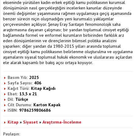
ekseninde yürütülen kadın-erkek eşitliği kamu politikasının kurumsal
dönüşümünün nasıl gerçekleştiğini incelerken kanunlar düzeyinde
önemli değişimler yaşanmasına rağmen uygulamaya geçiş aşamasında
benzer sürecin niçin oluşmadığını yeni kurumsalcı yaklaşımlar
çerçevesinden açıklıyor. Şenay Eray Sarıtaşın fenomonolojik saha
araştırmasına dayanan çalışması; bir yandan toplumsal cinsiyet eşitliği
bağlamında formel ve enformel kurumların birbirinden farklılık arz
eden dönüşümlerinin ve dirençlerinin bilimsel politika analizini
yaparken; diğer yandan da 1980-2015 yılları arasında toplumsal
cinsiyet eşitliği kamu politikasının belirlenme oluşturulma ve uygulanma
aşamalarını siyasal toplumsal hukuki ekonomik ve uluslararası açılardan
ele alarak kapsamlı bir bakış açısı ortaya koyuyor.
Basım Yılı:
2025
Sayfa Sayısı:
406
Kağıt Türü:
Kitap Kağıdı
Ebat:
13,5 x 21
Dil:
Türkçe
Cilt Durumu:
Karton Kapak
ISBN:
9786259806686
Kitap
»
Siyaset
»
Araştırma-İnceleme
Paylaşın: