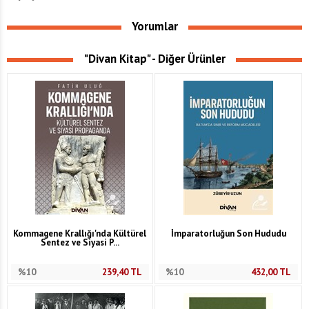
Yorumlar
"Divan Kitap" - Diğer Ürünler
Kommagene Krallığı'nda Kültürel
İmparatorluğun Son Hududu
Sentez ve Siyasi P...
%10
239,40
TL
%10
432,00
TL