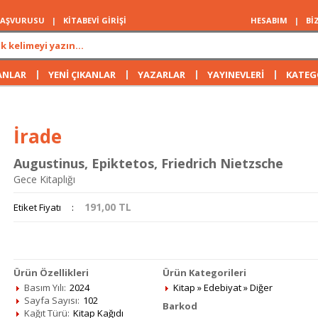
 BAŞVURUSU
|
KİTABEVİ GİRİŞİ
HESABIM
|
Bİ
|
|
|
|
ANLAR
YENİ ÇIKANLAR
YAZARLAR
YAYINEVLERİ
KATEG
İrade
Augustinus
,
Epiktetos
,
Friedrich Nietzsche
Gece Kitaplığı
191,00
TL
Etiket Fiyatı
:
Ürün Özellikleri
Ürün Kategorileri
Basım Yılı:
2024
Kitap
»
Edebiyat
»
Diğer
Sayfa Sayısı:
102
Barkod
Kağıt Türü:
Kitap Kağıdı