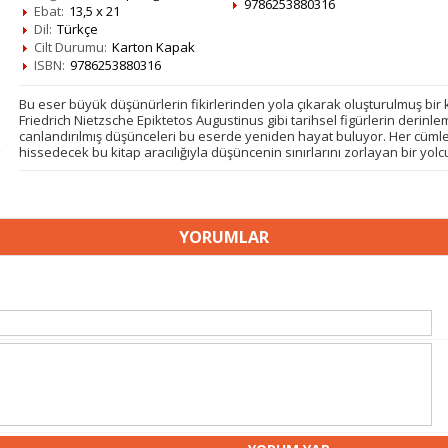
9786253880316
Ebat:
13,5 x 21
Dil:
Türkçe
Cilt Durumu:
Karton Kapak
ISBN:
9786253880316
Bu eser büyük düşünürlerin fikirlerinden yola çıkarak oluşturulmuş bir
Friedrich Nietzsche Epiktetos Augustinus gibi tarihsel figürlerin derinl
canlandırılmış düşünceleri bu eserde yeniden hayat buluyor. Her cümled
hissedecek bu kitap aracılığıyla düşüncenin sınırlarını zorlayan bir yolc
YORUMLAR