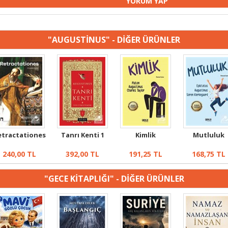
"AUGUSTİNUS" - DİĞER ÜRÜNLER
etractationes
Tanrı Kenti 1
Kimlik
Mutluluk
240,00
TL
392,00
TL
191,25
TL
168,75
TL
"GECE KİTAPLIĞI" - DİĞER ÜRÜNLER