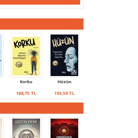
Korku
Hüzün
168,75
TL
193,50
TL