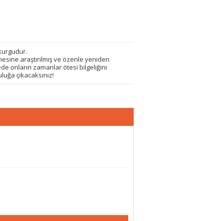
 kurgudur.
emesine araştırılmış ve özenle yeniden
e onların zamanlar ötesi bilgeliğini
uluğa çıkacaksınız!