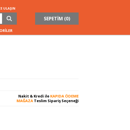
ZE ULAŞIN
SEPETİM (
0
)
ORİLER
Nakit & Kredi ile
KAPIDA ÖDEME
MAĞAZA
Teslim Sipariş Seçeneği