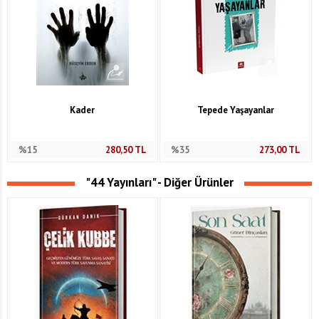
Kader
Tepede Yaşayanlar
%15
280,50
TL
%35
273,00
TL
"44 Yayınları" - Diğer Ürünler