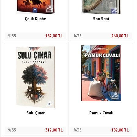
Çelik Kubbe
Son Saat
%35
182,00
TL
%35
260,00
TL
Sulu Çınar
Pamuk Çuvalı
%35
312,00
TL
%35
182,00
TL