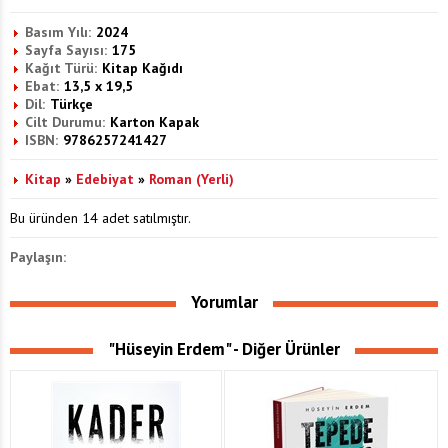
Basım Yılı:
2024
Sayfa Sayısı:
175
Kağıt Türü:
Kitap Kağıdı
Ebat:
13,5 x 19,5
Dil:
Türkçe
Cilt Durumu:
Karton Kapak
ISBN:
9786257241427
Kitap
»
Edebiyat
»
Roman (Yerli)
Bu üründen 14 adet satılmıştır.
Paylaşın:
Yorumlar
"Hüseyin Erdem" - Diğer Ürünler