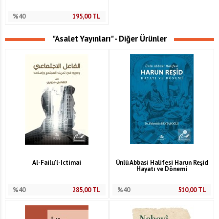
%40
195,00
TL
"Asalet Yayınları" - Diğer Ürünler
Al-Failu'l-Ictimai
Ünlü Abbasi Halifesi Harun Reşid
Hayatı ve Dönemi
%40
285,00
TL
%40
510,00
TL