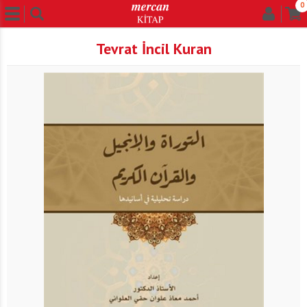
0
Tevrat İncil Kuran