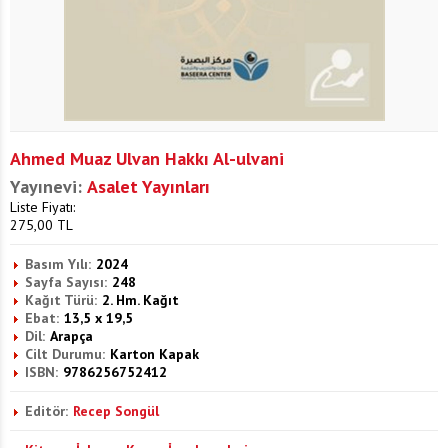
Ahmed Muaz Ulvan Hakkı Al-ulvani
Yayınevi:
Asalet Yayınları
Liste Fiyatı:
275,00
TL
Basım Yılı:
2024
Sayfa Sayısı:
248
Kağıt Türü:
2. Hm. Kağıt
Ebat:
13,5 x 19,5
Dil:
Arapça
Cilt Durumu:
Karton Kapak
ISBN:
9786256752412
Editör:
Recep Songül