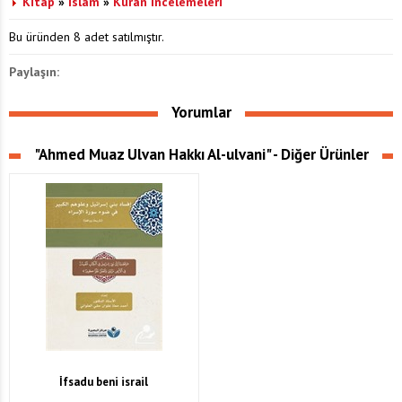
Kitap
»
İslam
»
Kuran İncelemeleri
Bu üründen 8 adet satılmıştır.
Paylaşın:
Yorumlar
"Ahmed Muaz Ulvan Hakkı Al-ulvani" - Diğer Ürünler
İfsadu beni israil