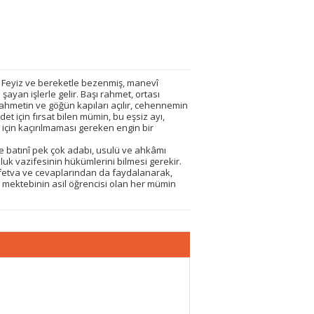
. Feyiz ve bereketle bezenmiş, manevî
şayan işlerle gelir. Başı rahmet, ortası
ahmetin ve göğün kapıları açılır, cehennemin
adet için fırsat bilen mümin, bu eşsiz ayı,
ı için kaçırılmaması gereken engin bir
ve batınî pek çok adabı, usulü ve ahkâmı
lluk vazifesinin hükümlerini bilmesi gerekir.
n fetva ve cevaplarından da faydalanarak,
an mektebinin asil öğrencisi olan her mümin