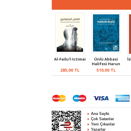
Al-Failu'l-Ictimai
Ünlü Abbasi
İ
Halifesi Harun
Reşid Hayatı ...
285,00
TL
510,00
TL
Ana Sayfa
Çok Satanlar
Yeni Çıkanlar
Yazarlar