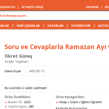
 BAŞVURUSU
|
KİTABEVİ GİRİŞİ
HESABIM
|
Bİ
|
|
|
|
ANLAR
YENİ ÇIKANLAR
YAZARLAR
YAYINEVLERİ
KATEG
Soru ve Cevaplarla Ramazan Ayı 
Fikret Güneş
Asalet Yayınları
400,00
TL
Etiket Fiyatı
:
Bu üründen 2 adet satılmıştır.
Ürün Özellikleri
Ürün Kategorileri
Basım Yılı:
2023
Kitap
»
İslam
»
Eğitim-Öğretim
Sayfa Sayısı:
280
Katkıda Bulunanlar