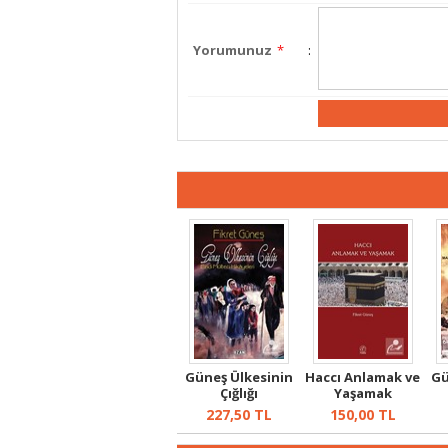
Yorumunuz
*
:
Güneş Ülkesinin
Haccı Anlamak ve
Gü
Çığlığı
Yaşamak
227,50
TL
150,00
TL