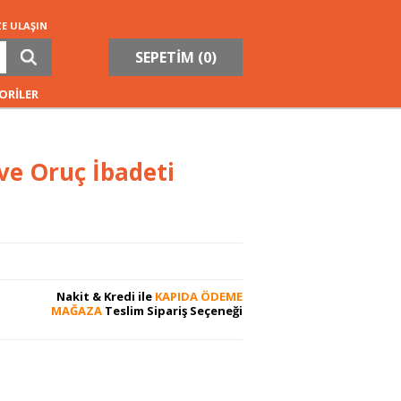
ZE ULAŞIN
SEPETİM (
0
)
ORİLER
ve Oruç İbadeti
Nakit & Kredi ile
KAPIDA ÖDEME
MAĞAZA
Teslim Sipariş Seçeneği