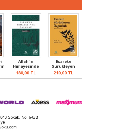
ri
Allah'ın
Esarete
in
Himayesinde
Sürükleyen
Yaşamak
Özgürlük
180,00
TL
210,00
TL
 843 Sokak, No: 6-8/B
iye
aloku.com