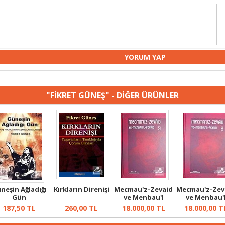
"FİKRET GÜNEŞ" - DİĞER ÜRÜNLER
neşin Ağladığı
Kırkların Direnişi
Mecmau'z-Zevaid
Mecmau'z-Zev
Gün
ve Menbau'l
ve Menbau'
Fevaid 9.Cil...
Fevaid 8.Cil..
187,50
TL
260,00
TL
18.000,00
TL
18.000,00
T