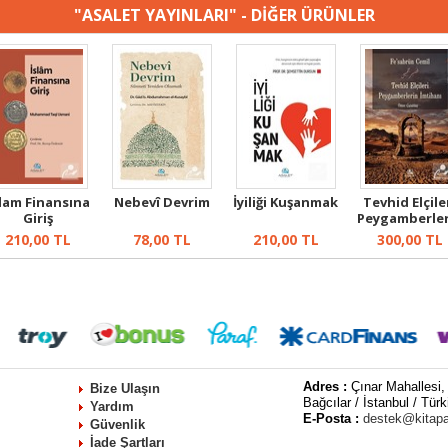
"ASALET YAYINLARI" - DİĞER ÜRÜNLER
slam Finansına
Nebevî Devrim
İyiliği Kuşanmak
Tevhid Elçile
Giriş
Peygamberler
İmtihanı
210,00
TL
78,00
TL
210,00
TL
300,00
TL
Adres :
Çınar Mahallesi,
Bize Ulaşın
Bağcılar / İstanbul / Türk
Yardım
E-Posta :
destek@kitap
Güvenlik
İade Şartları