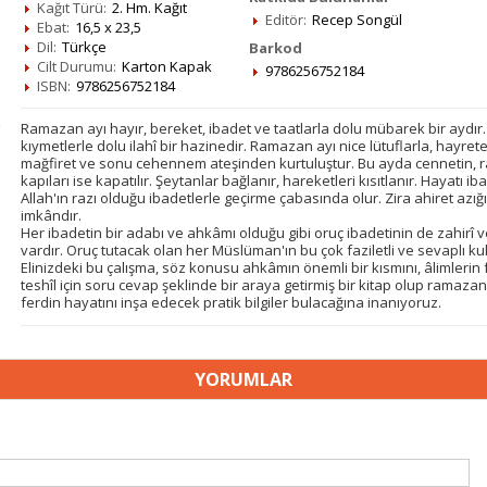
Kağıt Türü:
2. Hm. Kağıt
Editör:
Recep Songül
Ebat:
16,5 x 23,5
Dil:
Türkçe
Barkod
Cilt Durumu:
Karton Kapak
9786256752184
ISBN:
9786256752184
Ramazan ayı hayır, bereket, ibadet ve taatlarla dolu mübarek bir aydır
kıymetlerle dolu ilahî bir hazinedir. Ramazan ayı nice lütuflarla, hayrete 
mağfiret ve sonu cehennem ateşinden kurtuluştur. Bu ayda cennetin, r
kapıları ise kapatılır. Şeytanlar bağlanır, hareketleri kısıtlanır. Hayatı ib
Allah'ın razı olduğu ibadetlerle geçirme çabasında olur. Zira ahiret azığ
imkândır.
Her ibadetin bir adabı ve ahkâmı olduğu gibi oruç ibadetinin de zahirî 
vardır. Oruç tutacak olan her Müslüman'ın bu çok faziletli ve sevaplı ku
Elinizdeki bu çalışma, söz konusu ahkâmın önemli bir kısmını, âlimleri
teshîl için soru cevap şeklinde bir araya getirmiş bir kitap olup ramaz
ferdin hayatını inşa edecek pratik bilgiler bulacağına inanıyoruz.
YORUMLAR