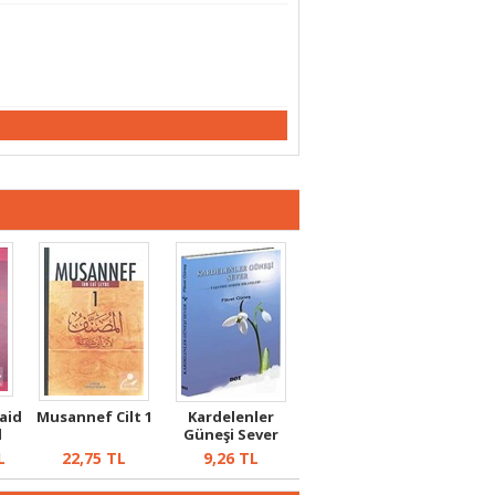
aid
Musannef Cilt 1
Kardelenler
l
Güneşi Sever
.
L
22,75
TL
9,26
TL