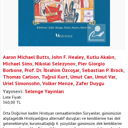
Aaron Michael Butts
,
John F. Healey
,
Kutlu Akalın
,
Michael Sims
,
Nikolai Selezynov
,
Pier Giorgio
Borbone
,
Prof. Dr. İbrahim Özcoşar
,
Sebastian P. Brock
,
Thomas Carlson
,
Tuğrul Kurt
,
Umut Can
,
Umut Var
,
Uriel Simonsohn
,
Volker Menze
,
Zafer Duygu
Yayınevi:
Selenge Yayınları
Liste Fiyatı:
360,00
TL
Orta Doğu'nun kadim Hristiyan cemaatlerinden Süryaniler, günümüzün
alışılageldik Hristiyanlığına alternatif duruşları ve kendilerine has dinî
gelenekleriyle, kurumsallaştığı 6. yüzyıldan günümüze dek kimliklerini