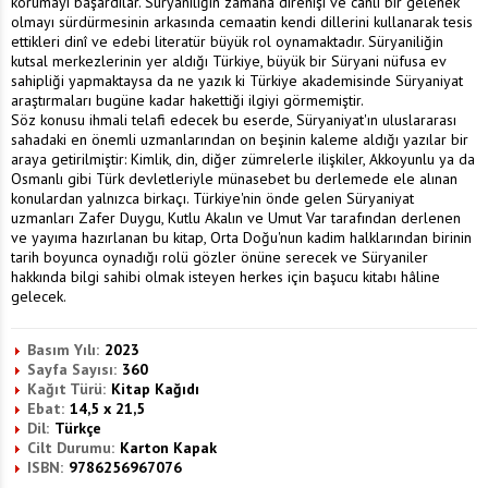
korumayı başardılar. Süryaniliğin zamana direnişi ve canlı bir gelenek
olmayı sürdürmesinin arkasında cemaatin kendi dillerini kullanarak tesis
ettikleri dinî ve edebi literatür büyük rol oynamaktadır. Süryaniliğin
kutsal merkezlerinin yer aldığı Türkiye, büyük bir Süryani nüfusa ev
sahipliği yapmaktaysa da ne yazık ki Türkiye akademisinde Süryaniyat
araştırmaları bugüne kadar hakettiği ilgiyi görmemiştir.
Söz konusu ihmali telafi edecek bu eserde, Süryaniyat'ın uluslararası
sahadaki en önemli uzmanlarından on beşinin kaleme aldığı yazılar bir
araya getirilmiştir: Kimlik, din, diğer zümrelerle ilişkiler, Akkoyunlu ya da
Osmanlı gibi Türk devletleriyle münasebet bu derlemede ele alınan
konulardan yalnızca birkaçı. Türkiye'nin önde gelen Süryaniyat
uzmanları Zafer Duygu, Kutlu Akalın ve Umut Var tarafından derlenen
ve yayıma hazırlanan bu kitap, Orta Doğu'nun kadim halklarından birinin
tarih boyunca oynadığı rolü gözler önüne serecek ve Süryaniler
hakkında bilgi sahibi olmak isteyen herkes için başucu kitabı hâline
gelecek.
Basım Yılı:
2023
Sayfa Sayısı:
360
Kağıt Türü:
Kitap Kağıdı
Ebat:
14,5 x 21,5
Dil:
Türkçe
Cilt Durumu:
Karton Kapak
ISBN:
9786256967076