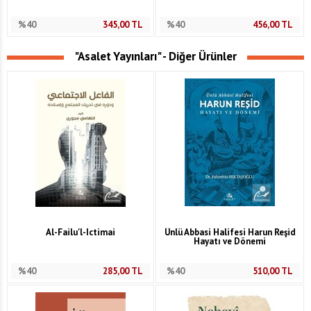
%40
345,00
TL
%40
456,00
TL
"Asalet Yayınları" - Diğer Ürünler
Al-Failu'l-Ictimai
Ünlü Abbasi Halifesi Harun Reşid
Hayatı ve Dönemi
%40
285,00
TL
%40
510,00
TL