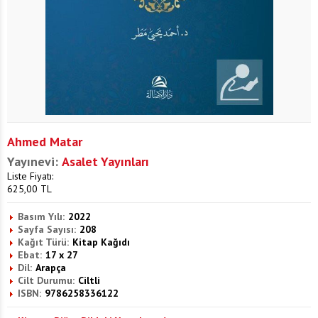
Ahmed Matar
Yayınevi:
Asalet Yayınları
Liste Fiyatı:
625,00
TL
Basım Yılı:
2022
Sayfa Sayısı:
208
Kağıt Türü:
Kitap Kağıdı
Ebat:
17 x 27
Dil:
Arapça
Cilt Durumu:
Ciltli
ISBN:
9786258336122