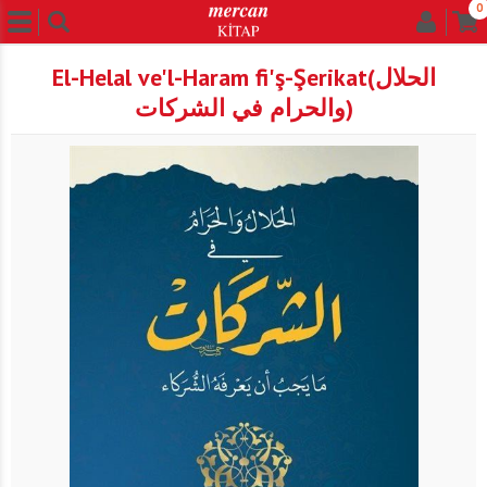
0
El-Helal ve'l-Haram fi'ş-Şerikat(الحلال
والحرام في الشركات)