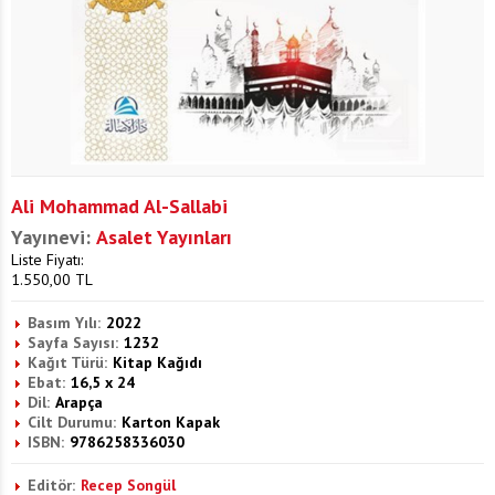
Ali Mohammad Al-Sallabi
Yayınevi:
Asalet Yayınları
Liste Fiyatı:
1.550,00
TL
Basım Yılı:
2022
Sayfa Sayısı:
1232
Kağıt Türü:
Kitap Kağıdı
Ebat:
16,5 x 24
Dil:
Arapça
Cilt Durumu:
Karton Kapak
ISBN:
9786258336030
Editör:
Recep Songül