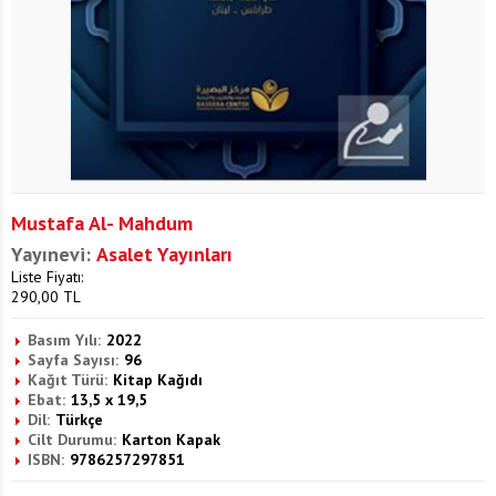
Mustafa Al- Mahdum
Yayınevi:
Asalet Yayınları
Liste Fiyatı:
290,00
TL
Basım Yılı:
2022
Sayfa Sayısı:
96
Kağıt Türü:
Kitap Kağıdı
Ebat:
13,5 x 19,5
Dil:
Türkçe
Cilt Durumu:
Karton Kapak
ISBN:
9786257297851