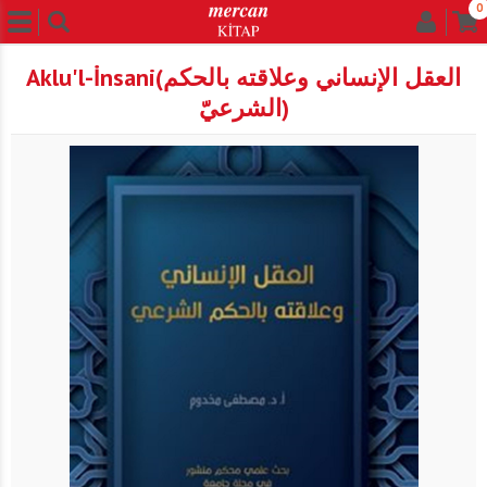
0
Aklu'l-İnsani(العقل الإنساني وعلاقته بالحكم
الشرعيّ)