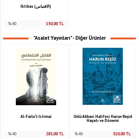
İktibas (الاقتباس)
%40
150,00
TL
"Asalet Yayınları" - Diğer Ürünler
Al-Failu'l-Ictimai
Ünlü Abbasi Halifesi Harun Reşid
Hayatı ve Dönemi
%40
285,00
TL
%40
510,00
TL