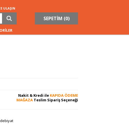
ZE ULAŞIN
SEPETİM (
0
)
ORİLER
Nakit & Kredi ile
KAPIDA ÖDEME
MAĞAZA
Teslim Sipariş Seçeneği
debiyat