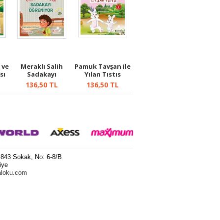
 ve
Meraklı Salih
Pamuk Tavşan ile
sı
Sadakayı
Yılan Tıstıs
Öğreniyor
136,50
TL
136,50
TL
 843 Sokak, No: 6-8/B
iye
aloku.com