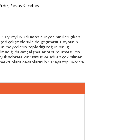
ıldız
,
Savaş Kocabaş
n 20. yüzyıl Müslüman dünyasının ileri çıkan
şad çalışmalarıyla da geçirmişti. Hayatının
 meyvelerini topladığı yoğun bir ilgi
madığı davet çalışmalarını sürdürmesi için
büyük şöhrete kavuşmuş ve adı en çok bilinen
 mektuplara cevaplarını bir araya topluyor ve