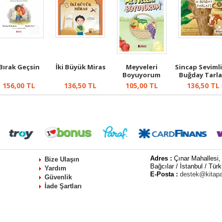
Bırak Geçsin
İki Büyük Miras
Meyveleri
Sincap Sevimli
Boyuyorum
Buğday Tarla
156,00
TL
136,50
TL
105,00
TL
136,50
TL
Adres :
Çınar Mahallesi,
Bize Ulaşın
Bağcılar / İstanbul / Türk
Yardım
E-Posta :
destek@kitap
Güvenlik
İade Şartları