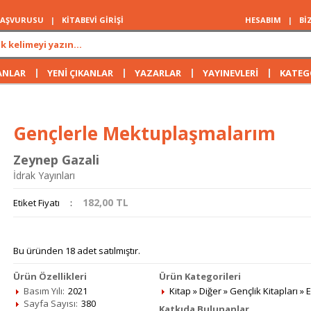
 BAŞVURUSU
|
KİTABEVİ GİRİŞİ
HESABIM
|
Bİ
|
|
|
|
ANLAR
YENİ ÇIKANLAR
YAZARLAR
YAYINEVLERİ
KATEG
Gençlerle Mektuplaşmalarım
Zeynep Gazali
İdrak Yayınları
182,00
TL
Etiket Fiyatı
:
Bu üründen 18 adet satılmıştır.
Ürün Özellikleri
Ürün Kategorileri
Basım Yılı:
2021
Kitap
»
Diğer
»
Gençlik Kitapları
»
E
Sayfa Sayısı:
380
Katkıda Bulunanlar