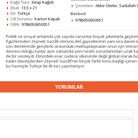
Kağıt Türü:
Kitap Kağıdı
Çevirmen:
Atike Öteler
,
Sadullah Y
Ebat:
13,5 x 21
Dil:
Türkçe
Barkod
Cilt Durumu:
Karton Kapak
9786050650051
ISBN:
9786050650051
Politik ve sosyal anlamda çok sayıda sarsıntıyı büyük yıkımlarla geçire
figürlerinden Zeyneb Gazâlî ömrünü ilmî gayretlerinin yanı sıra davet-ir
son demlerinde gençlerle arasındaki mektuplaşmaları onun için ömrünün
devresi olduğu kadar aynı zamanda yeni neslin sorunlarından uzak kal
de bir vesileydi. Elinizdeki eser sadece ülkesinde değil global olarak 
kadın davetçilerden Zeyneb Gazâlî'nin birçok farklı konu başlığı içeren
bu hacmiyle Türkçe'de ilk kez yayınlanıyor.
YORUMLAR