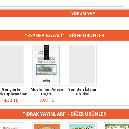
"ZEYNEP GAZALİ" - DİĞER ÜRÜNLER
Gençlerle
Müslüman Aileye
Yeniden İslami
ktuplaşmalar
Doğru
Dirilişe
4,32
TL
3,00
TL
"İDRAK YAYINLARI" - DİĞER ÜRÜNLER