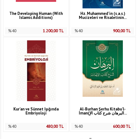
The Developing Human (With
Hz. Muhammed'in (s.a.s.)
Islamic Additions)
Mucizeleri ve Risaletinin...
%40
1.200,00
TL
%40
900,00
TL
Kur'an ve Sünnet Işığında
Al-Burhan Şerhu Kitabu'l-
Embriyoloji
İman(البرهان شرح كتاب الإ...
%40
480,00
TL
%40
600,00
TL