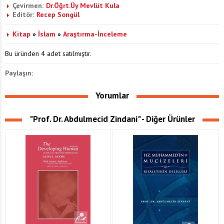
Çevirmen:
Dr.Öğrt.Üy Mevlüt Kula
Editör:
Recep Songül
Kitap
»
İslam
»
Araştırma-İnceleme
Bu üründen 4 adet satılmıştır.
Paylaşın:
Yorumlar
"Prof. Dr. Abdulmecid Zindani" - Diğer Ürünler