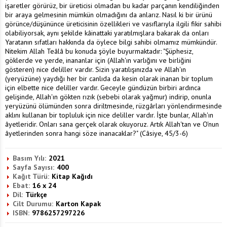
işaretler görürüz, bir üreticisi olmadan bu kadar parçanın kendiliğinden
bir araya gelmesinin mümkün olmadığını da anlarız. Nasıl ki bir ürünü
görünce/düşününce üreticisinin özellikleri ve vasıflarıyla ilgili fikir sahibi
olabiliyorsak, aynı şekilde kâinattaki yaratılmışlara bakarak da onları
Yaratanın sıfatları hakkında da öylece bilgi sahibi olmamız mümkündür.
Nitekim Allah Teâlâ bu konuda şöyle buyurmaktadır: "Şüphesiz,
göklerde ve yerde, inananlar için (Allah'ın varlığını ve birliğini
gösteren) nice deliller vardır. Sizin yaratılışınızda ve Allah'ın
(yeryüzüne) yaydığı her bir canlıda da kesin olarak inanan bir toplum
için elbette nice deliller vardır. Geceyle gündüzün birbiri ardınca
gelişinde, Allah'ın gökten rızık (sebebi olarak yağmur) indirip, onunla
yeryüzünü ölümünden sonra diriltmesinde, rüzgârları yönlendirmesinde
aklını kullanan bir topluluk için nice deliller vardır. İşte bunlar, Allah'ın
âyetleridir. Onları sana gerçek olarak okuyoruz. Artık Allah'tan ve O'nun
âyetlerinden sonra hangi söze inanacaklar?" (Câsiye, 45/3-6)
Basım Yılı:
2021
Sayfa Sayısı:
400
Kağıt Türü:
Kitap Kağıdı
Ebat:
16 x 24
Dil:
Türkçe
Cilt Durumu:
Karton Kapak
ISBN:
9786257297226