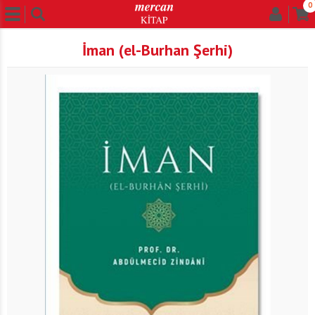
0
İman (el-Burhan Şerhi)