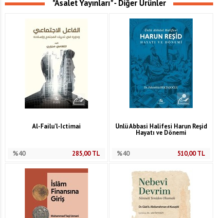
"Asalet Yayınları" - Diğer Ürünler
Al-Failu'l-Ictimai
Ünlü Abbasi Halifesi Harun Reşid
Hayatı ve Dönemi
%40
285,00
TL
%40
510,00
TL