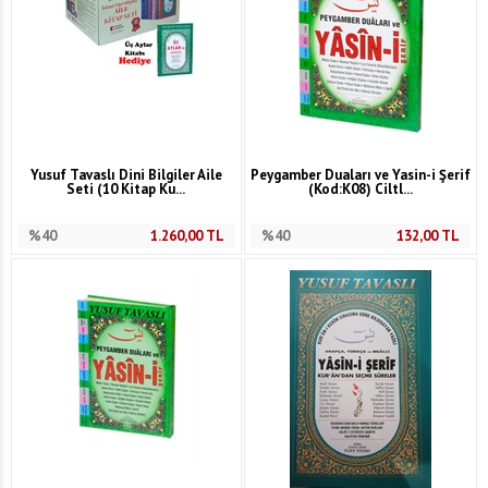
Yusuf Tavaslı Dini Bilgiler Aile
Peygamber Duaları ve Yasin-i Şerif
Seti (10 Kitap Ku...
(Kod:K08) Ciltl...
%40
1.260,00
TL
%40
132,00
TL