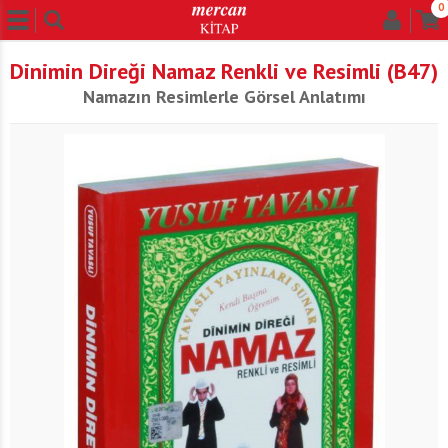
0
Dinimin Direği Namaz Renkli ve Resimli (B47)
Namazın Resimlerle Görsel Anlatımı