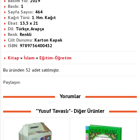
Basım Yılı:
2019
Baskı:
1
Sayfa Sayısı:
464
Kağıt Türü:
1. Hm. Kağıt
Ebat:
13,5 x 21
Dil:
Türkçe, Arapça
Renk:
Renkli
Cilt Durumu:
Karton Kapak
ISBN:
9789756400432
Kitap
»
İslam
»
Eğitim-Öğretim
Bu üründen 52 adet satılmıştır.
Paylaşın:
Yorumlar
"Yusuf Tavaslı" - Diğer Ürünler