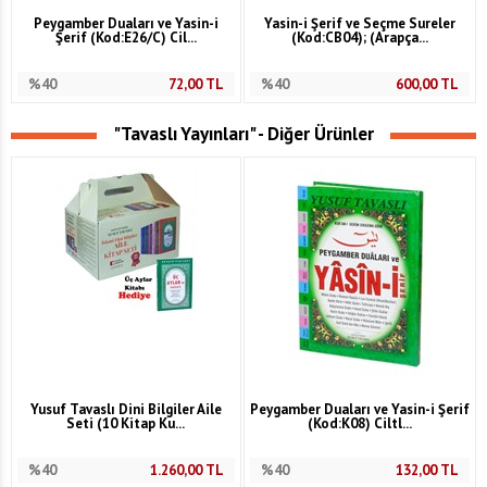
Peygamber Duaları ve Yasin-i
Yasin-i Şerif ve Seçme Sureler
Şerif (Kod:E26/C) Cil...
(Kod:CB04); (Arapça...
%40
72,00
TL
%40
600,00
TL
"Tavaslı Yayınları" - Diğer Ürünler
Yusuf Tavaslı Dini Bilgiler Aile
Peygamber Duaları ve Yasin-i Şerif
Seti (10 Kitap Ku...
(Kod:K08) Ciltl...
%40
1.260,00
TL
%40
132,00
TL