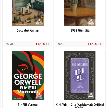
Çocukluk Anıları
1938 Günlüğü
%30
112,00
TL
%30
112,00
TL
Bir Fili Vurmak
Kırk Yıl: II. Cilt (Açıklamalı Orijinal
Metin)