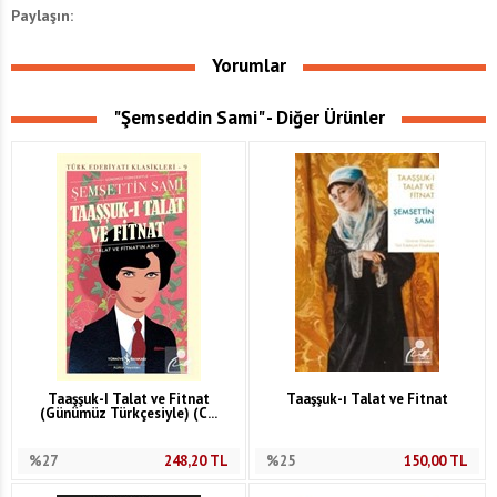
Paylaşın:
Yorumlar
"Şemseddin Sami" - Diğer Ürünler
Taaşşuk-I Talat ve Fitnat
Taaşşuk-ı Talat ve Fitnat
(Günümüz Türkçesiyle) (C...
%27
248,20
TL
%25
150,00
TL