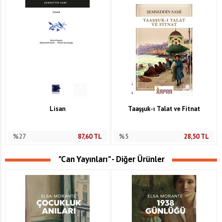
Lisan
Taaşşuk-ı Talat ve Fitnat
%27
87,60
TL
%5
28,50
TL
"Can Yayınları" - Diğer Ürünler