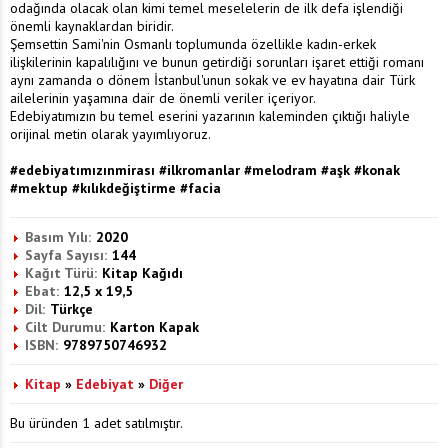
odağında olacak olan kimi temel meselelerin de ilk defa işlendiği
önemli kaynaklardan biridir.
Şemsettin Sami'nin Osmanlı toplumunda özellikle kadın-erkek
ilişkilerinin kapalılığını ve bunun getirdiği sorunları işaret ettiği romanı
aynı zamanda o dönem İstanbul'unun sokak ve ev hayatına dair Türk
ailelerinin yaşamına dair de önemli veriler içeriyor.
Edebiyatımızın bu temel eserini yazarının kaleminden çıktığı haliyle
orijinal metin olarak yayımlıyoruz.
#edebiyatımızınmirası #ilkromanlar #melodram #aşk #konak
#mektup #kılıkdeğiştirme #facia
Basım Yılı:
2020
Sayfa Sayısı:
144
Kağıt Türü:
Kitap Kağıdı
Ebat:
12,5 x 19,5
Dil:
Türkçe
Cilt Durumu:
Karton Kapak
ISBN:
9789750746932
Kitap
»
Edebiyat
»
Diğer
Bu üründen 1 adet satılmıştır.