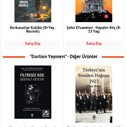
Korkusuzlar Kulübü (8+Yaş -
Şehir Efsaneleri - Hayalet Köy (8-
Resimli)
13 Yaş)
Satış Dışı
Satış Dışı
"Dorlion Yayınevi" - Diğer Ürünler