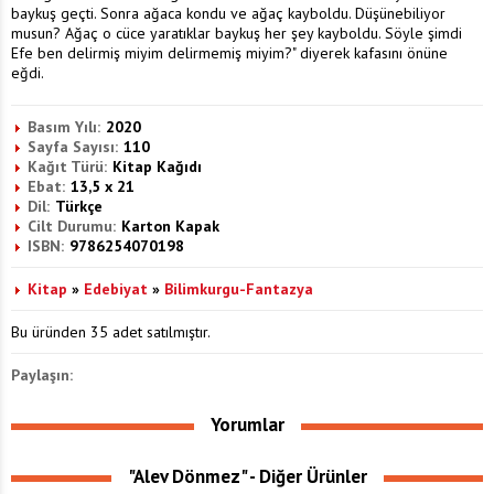
baykuş geçti. Sonra ağaca kondu ve ağaç kayboldu. Düşünebiliyor
musun? Ağaç o cüce yaratıklar baykuş her şey kayboldu. Söyle şimdi
Efe ben delirmiş miyim delirmemiş miyim?" diyerek kafasını önüne
eğdi.
Basım Yılı:
2020
Sayfa Sayısı:
110
Kağıt Türü:
Kitap Kağıdı
Ebat:
13,5 x 21
Dil:
Türkçe
Cilt Durumu:
Karton Kapak
ISBN:
9786254070198
Kitap
»
Edebiyat
»
Bilimkurgu-Fantazya
Bu üründen 35 adet satılmıştır.
Paylaşın:
Yorumlar
"Alev Dönmez" - Diğer Ürünler