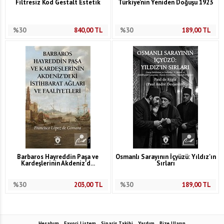
Filtresiz Kod Gestalt Estetik
Türkiye'nin Yeniden Doğuşu 1923
%30
840,00
TL
%30
189,00
TL
Barbaros Hayreddin Paşa ve
Osmanlı Sarayının İçyüzü: Yıldız'ın
Kardeşlerinin Akdeniz'd...
Sırları
%30
203,00
TL
%30
189,00
TL
Hesabım
Favori Listem
Sipariş Takibi
Yardım
Bize Ulaşın