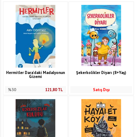
Hermitler Dara'daki Madalyonun
Şekerkolikler Diyarı (8+Yaş)
Gizemi
%30
121,80
TL
Satış Dışı