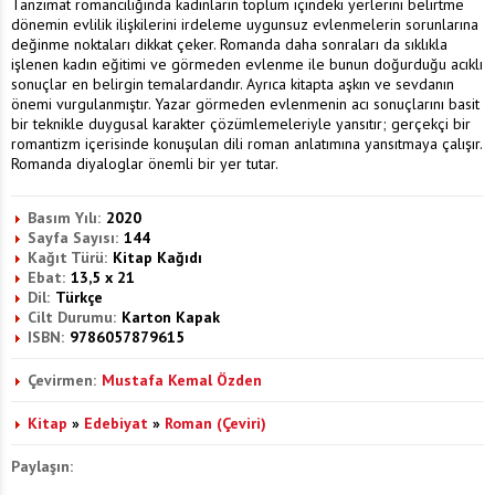
Tanzimat romancılığında kadınların toplum içindeki yerlerini belirtme
dönemin evlilik ilişkilerini irdeleme uygunsuz evlenmelerin sorunlarına
değinme noktaları dikkat çeker. Romanda daha sonraları da sıklıkla
işlenen kadın eğitimi ve görmeden evlenme ile bunun doğurduğu acıklı
sonuçlar en belirgin temalardandır. Ayrıca kitapta aşkın ve sevdanın
önemi vurgulanmıştır. Yazar görmeden evlenmenin acı sonuçlarını basit
bir teknikle duygusal karakter çözümlemeleriyle yansıtır; gerçekçi bir
romantizm içerisinde konuşulan dili roman anlatımına yansıtmaya çalışır.
Romanda diyaloglar önemli bir yer tutar.
Basım Yılı:
2020
Sayfa Sayısı:
144
Kağıt Türü:
Kitap Kağıdı
Ebat:
13,5 x 21
Dil:
Türkçe
Cilt Durumu:
Karton Kapak
ISBN:
9786057879615
Çevirmen:
Mustafa Kemal Özden
Kitap
»
Edebiyat
»
Roman (Çeviri)
Paylaşın: