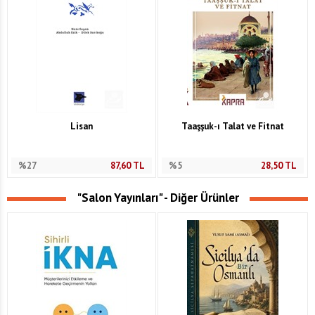
Lisan
Taaşşuk-ı Talat ve Fitnat
%27
87,60
TL
%5
28,50
TL
"Salon Yayınları" - Diğer Ürünler