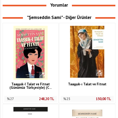
Yorumlar
"Şemseddin Sami" - Diğer Ürünler
Taaşşuk-I Talat ve Fitnat
Taaşşuk-ı Talat ve Fitnat
(Günümüz Türkçesiyle) (C...
%27
248,20
TL
%25
150,00
TL