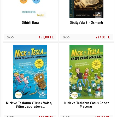
Sihirli İkna
Sicilya'da Bir Osmanlı
%35
195,00
TL
%35
227,50
TL
Nick ve Tesla'nın Yüksek Voltajlı
Nick ve Tesla'nın Casus Robot
Bilim Laboratuva...
Macerası