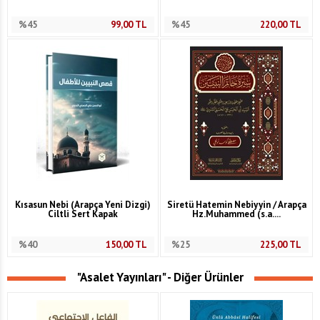
%45
99,00
TL
%45
220,00
TL
Kısasun Nebi (Arapça Yeni Dizgi)
Siretü Hatemin Nebiyyin / Arapça
Ciltli Sert Kapak
Hz.Muhammed (s.a....
%40
150,00
TL
%25
225,00
TL
"Asalet Yayınları" - Diğer Ürünler