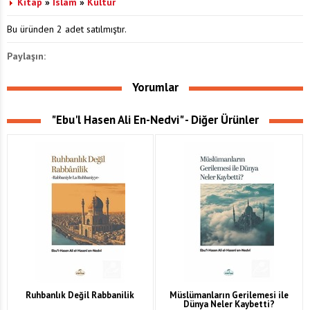
Kitap
»
İslam
»
Kültür
Bu üründen 2 adet satılmıştır.
Paylaşın:
Yorumlar
"Ebu'l Hasen Ali En-Nedvi" - Diğer Ürünler
Ruhbanlık Değil Rabbanilik
Müslümanların Gerilemesi ile
Dünya Neler Kaybetti?