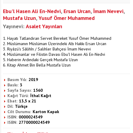
Ebu'l Hasen Ali En-Nedvi
,
Ersan Urcan
,
İmam Nevevi
,
Mustafa Uzun
,
Yusuf Ömer Muhammed
Yayınevi:
Asalet Yayınları
1. Hayatı Tatlandıran Servet Bereket Yusuf Ömer Muhammed
2. Müslümanın Müslüman Üzerindeki Altı Hakkı Ersan Urcan
3. Riyâzü's Sâlihîn / Salihler Bahçesi İmam Nevevi
4. Müslümanlar ve Filistin Davası Ebu'l Hasen Ali En-Nedvi
5. Haberin Ardındaki Gerçek Mustafa Uzun
6. Kitap Ahmet Bin Bella Mustafa Uzun
Basım Yılı:
2019
Baskı:
3
Sayfa Sayısı:
1560
Kağıt Türü:
İthal Kağıt
Ebat:
13,5 x 21
Dil:
Türkçe
Cilt Durumu:
Karton Kapak
ISBN:
0000024549
ISBN:
2770000024549