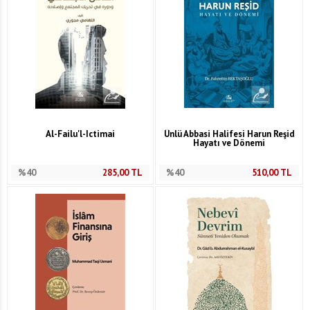
Al-Failu'l-Ictimai
Ünlü Abbasi Halifesi Harun Reşid
Hayatı ve Dönemi
%40
285,00
TL
%40
510,00
TL