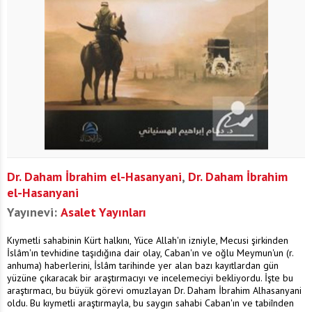
Dr. Daham İbrahim el-Hasanyani
,
Dr. Daham İbrahim
el-Hasanyani
Yayınevi:
Asalet Yayınları
Kıymetli sahabinin Kürt halkını, Yüce Allah'ın izniyle, Mecusi şirkinden
İslâm'ın tevhidine taşıdığına dair olay, Caban'ın ve oğlu Meymun'un (r.
anhuma) haberlerini, İslâm tarihinde yer alan bazı kayıtlardan gün
yüzüne çıkaracak bir araştırmacıyı ve incelemeciyi bekliyordu. İşte bu
araştırmacı, bu büyük görevi omuzlayan Dr. Daham İbrahim Alhasanyani
oldu. Bu kıymetli araştırmayla, bu saygın sahabi Caban'ın ve tabiînden