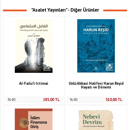
"Asalet Yayınları" - Diğer Ürünler
Al-Failu'l-Ictimai
Ünlü Abbasi Halifesi Harun Reşid
Hayatı ve Dönemi
%40
285,00
TL
%40
510,00
TL