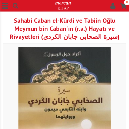
0
Sahabi Caban el-Kürdi ve Tabiin Oğlu
Meymun bin Caban'ın (r.a.) Hayatı ve
Rivayetleri (سيرة الصحابي جابان الكردي)