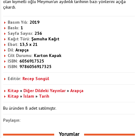
olan kıymetli oğlu Meymun'un aydınlık tarihinin bazı yönlerini açığa
çıkardı.
Basım Yılı:
2019
Baskı:
1
Sayfa Sayısı:
256
Kağıt Türü:
Şamuha Kağıt
Ebat:
13,5 x 21
Dil:
Arapça
Cilt Durumu:
Karton Kapak
ISBN:
6056917325
ISBN:
9786056917325
Editör:
Recep Songül
Kitap
»
Diğer Dildeki Yayınlar
»
Arapça
Kitap
»
İslam
»
Tarih
Bu üründen 8 adet satılmıştır.
Paylaşın:
Yorumlar